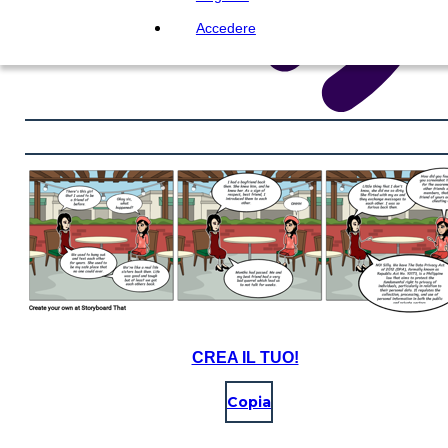
Accedere
CREA IL TUO!
Copia