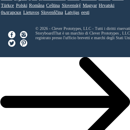
Türkçe
Polski
Româna
Ceština
Slovenský
Magyar
Hrvatski
български
Lietuvos
Slovenščina
Latvijas
eesti
© 2026 - Clever Prototypes, LLC - Tutti i diritti riservati
StoryboardThat è un marchio di
Clever Prototypes , LLC
registrato presso l'ufficio brevetti e marchi degli Stati Uni