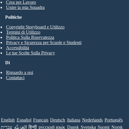
Crea per Lavoro
Unire la mia Squadra
Politiche
Copyright Storyboard e Utilizzo
Termini di Utilizzo
Politica Sulla Riservatezza
Privacy e Sicurezza per Scuole e Studenti
Accessibilità
Le tue Scelte Sulla Privacy
Di
Riguardo a noi
Contattaci
English
Español
Français
Deutsch
Italiana
Nederlands
Português
עברית
العَرَبِيَّة
हिन्दी
ру́сский язы́к
Dansk
Svenska
Suomi
Norsk