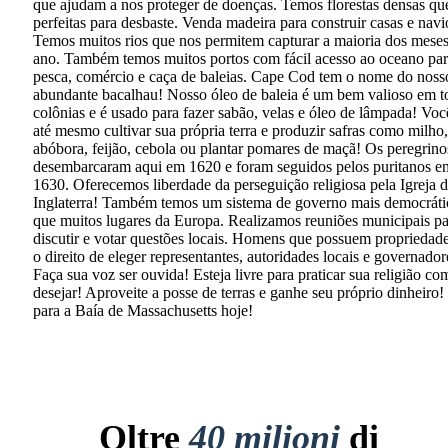
que ajudam a nos proteger de doenças. Temos florestas densas qu
perfeitas para desbaste. Venda madeira para construir casas e navi
Temos muitos rios que nos permitem capturar a maioria dos mese
ano. Também temos muitos portos com fácil acesso ao oceano pa
pesca, comércio e caça de baleias. Cape Cod tem o nome do noss
abundante bacalhau! Nosso óleo de baleia é um bem valioso em t
colônias e é usado para fazer sabão, velas e óleo de lâmpada! Vo
até mesmo cultivar sua própria terra e produzir safras como milho,
abóbora, feijão, cebola ou plantar pomares de maçã! Os peregrino
desembarcaram aqui em 1620 e foram seguidos pelos puritanos e
1630. Oferecemos liberdade da perseguição religiosa pela Igreja 
Inglaterra! Também temos um sistema de governo mais democráti
que muitos lugares da Europa. Realizamos reuniões municipais pa
discutir e votar questões locais. Homens que possuem propriedad
o direito de eleger representantes, autoridades locais e governador
Faça sua voz ser ouvida! Esteja livre para praticar sua religião co
desejar! Aproveite a posse de terras e ganhe seu próprio dinheiro
para a Baía de Massachusetts hoje!
Oltre
40 milioni
di