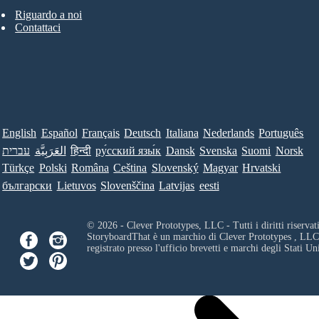
Riguardo a noi
Contattaci
English
Español
Français
Deutsch
Italiana
Nederlands
Português
עברית
العَرَبِيَّة
हिन्दी
ру́сский язы́к
Dansk
Svenska
Suomi
Norsk
Türkçe
Polski
Româna
Ceština
Slovenský
Magyar
Hrvatski
български
Lietuvos
Slovenščina
Latvijas
eesti
© 2026 - Clever Prototypes, LLC - Tutti i diritti riservati
StoryboardThat è un marchio di
Clever Prototypes , LLC
registrato presso l'ufficio brevetti e marchi degli Stati Uni