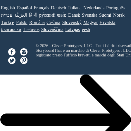
English
Español
Français
Deutsch
Italiana
Nederlands
Português
עברית
العَرَبِيَّة
हिन्दी
ру́сский язы́к
Dansk
Svenska
Suomi
Norsk
Türkçe
Polski
Româna
Ceština
Slovenský
Magyar
Hrvatski
български
Lietuvos
Slovenščina
Latvijas
eesti
© 2026 - Clever Prototypes, LLC - Tutti i diritti riservati
StoryboardThat è un marchio di
Clever Prototypes , LLC
registrato presso l'ufficio brevetti e marchi degli Stati Uni