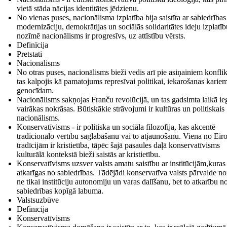
vietā stāda nācijas identitātes jēdzienu.
No vienas puses, nacionālisma izplatība bija saistīta ar sabiedrības
modernizāciju, demokrātijas un sociālās solidaritātes ideju izplatīb
nozīmē nacionālisms ir progresīvs, uz attīstību vērsts.
Definīcija
Pretstati
Nacionālisms
No otras puses, nacionālisms bieži vedis arī pie asiņainiem konfli
tas kalpojis kā pamatojums represīvai politikai, iekarošanas karie
genocīdam.
Nacionālisms sakņojas Franču revolūcijā, un tas gadsimta laikā ie
vairākas nokrāsas. Būtiskākie strāvojumi ir kultūras un politiskais
nacionālisms.
Konservatīvisms - ir politiska un sociāla filozofija, kas akcentē
tradicionālo vērtību saglabāšanu vai to atjaunošanu. Viena no Eir
tradīcijām ir kristietība, tāpēc šajā pasaules daļā konservatīvisms
kulturālā kontekstā bieži saistās ar kristietību.
Konservatīvisms uzsver valsts amatu saistību ar institūcijām,kuras 
atkarīgas no sabiedrības. Tādējādi konservatīva valsts pārvalde n
ne tikai institūciju autonomiju un varas dalīšanu, bet to atkarību n
sabiedrības kopīgā labuma.
Valstsuzbūve
Definīcija
Konservatīvisms