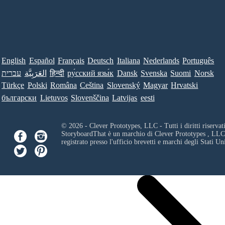
English
Español
Français
Deutsch
Italiana
Nederlands
Português
עברית
العَرَبِيَّة
हिन्दी
ру́сский язы́к
Dansk
Svenska
Suomi
Norsk
Türkçe
Polski
Româna
Ceština
Slovenský
Magyar
Hrvatski
български
Lietuvos
Slovenščina
Latvijas
eesti
© 2026 - Clever Prototypes, LLC - Tutti i diritti riservati
StoryboardThat è un marchio di
Clever Prototypes , LLC
registrato presso l'ufficio brevetti e marchi degli Stati Uni