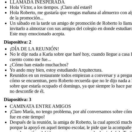
LLAMADA INESPERADA
Hola Víctor, a los tiempos. ¡Claro ahí estaré!
Hola Roberto, me gustaría que vengas mañana al almuerzo con a
de la promoción...
Un sábado en la tarde un amigo de promoción de Roberto lo llam
invitarlo a almorzar con sus amigos del colegio en donde estudiar
Este muy emocionado acepta.
Diapositiva: 2
¡DÍA DE LA REUNIÓN!
No le dije nada a Karla sobre que haré hoy, cuando llegue a casa 
cuento como me fue...
¿Cómo han estado muchachos?
Yo ando muy bien, estoy estudiando Arquitectura.
Reunidos en un restaurante todos empiezan a conversar y a pregu
cómo se encuentran, pero Roberto recuerda que no le dijo nada a
sobre que estaría ocupado el domingo, ya que siempre lo hace pa
no desconfíe de él.
Diapositiva: 3
CAMINATA ENTRE AMIGOS
¡Claro María, no tengo problema, por ahí conversamos sobre cóm
fue en este tiempo!
Después de la reunión, la amiga de Roberto, la cual apreció much
porque la apoyó en aquel tiempo escolar, le pide que la acompañe 