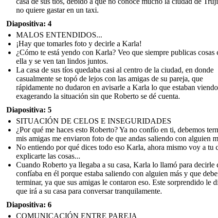
casa de sus tíos, debido a que no conoce mucho la ciudad de Truji
no quiere gastar en un taxi.
Diapositiva: 4
MALOS ENTENDIDOS...
¡Hay que tomarles foto y decirle a Karla!
¿Cómo te está yendo con Karla? Veo que siempre publicas cosas 
ella y se ven tan lindos juntos.
La casa de sus tíos quedaba casi al centro de la ciudad, en donde
casualmente se topó de lejos con las amigas de su pareja, que
rápidamente no dudaron en avisarle a Karla lo que estaban viendo
exagerando la situación sin que Roberto se dé cuenta.
Diapositiva: 5
SITUACIÓN DE CELOS E INSEGURIDADES
¿Por qué me haces esto Roberto? Ya no confío en ti, debemos term
mis amigas me enviaron foto de que andas saliendo con alguien m
No entiendo por qué dices todo eso Karla, ahora mismo voy a tu 
explicarte las cosas...
Cuando Roberto ya llegaba a su casa, Karla lo llamó para decirle
confíaba en él porque estaba saliendo con alguien más y que deb
terminar, ya que sus amigas le contaron eso. Este sorprendido le d
que irá a su casa para conversar tranquilamente.
Diapositiva: 6
COMUNICACIÓN ENTRE PAREJA