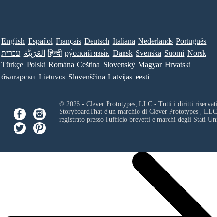
English
Español
Français
Deutsch
Italiana
Nederlands
Português
עברית
العَرَبِيَّة
हिन्दी
ру́сский язы́к
Dansk
Svenska
Suomi
Norsk
Türkçe
Polski
Româna
Ceština
Slovenský
Magyar
Hrvatski
български
Lietuvos
Slovenščina
Latvijas
eesti
© 2026 - Clever Prototypes, LLC - Tutti i diritti riservati
StoryboardThat è un marchio di
Clever Prototypes , LLC
registrato presso l'ufficio brevetti e marchi degli Stati Uni