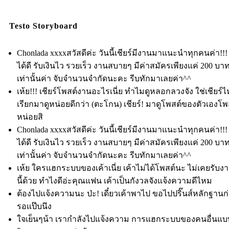
Testo Storyboard
Chonlada xxxxสวัสดีค่ะ วันนี้เชียร์มีงานมาแนะนำทุกคนค่า!!!
ได้ดี รับเงินไว รวยเร็ว งานสบายๆ มีค่าสมัครเพียงแค่ 200 บา
เท่านั้นค่า จับจำนวนจำกัดนะคะ รีบทักมาเลยค่า^^
เห้ย!!! เชียร์โพสต์งานอะไรเนี่ย ทำไมดูหลอกลวงจัง ใช่เชียร์ไ
เรียกมาดูหน่อยดีกว่า (ตะโกน) เชียร์! มาดูโพสต์ของตัวเองโพส
หน่อยสิ
Chonlada xxxxสวัสดีค่ะ วันนี้เชียร์มีงานมาแนะนำทุกคนค่า!!!
ได้ดี รับเงินไว รวยเร็ว งานสบายๆ มีค่าสมัครเพียงแค่ 200 บา
เท่านั้นค่า จับจำนวนจำกัดนะคะ รีบทักมาเลยค่า^^
เห้ย ใครแฮกระบบของเค้าเนี่ย เค้าไม่ได้โพสต์นะ ไม่เคยรับ
นี้ด้วย ทำไงดีอ่ะคุณแฟน เค้าเป็นกังวลจังแจ้งความดีไหม
ต้องไปแจ้งความนะ ป่ะ! เดี๋ยวเค้าพาไป ขอไปปริ๊นส์หลักฐาน
รอแป๊บนึง
ใจเย็นๆน้า เรากำลังไปแจ้งความ การแฮกระบบของคนอื่นแบบ