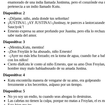
enamorado de una india llamada Justinma, pero el corazónde esa n
pertenecia a un indio llamado Kutu.
Diapositiva: 2
-¡Déjame, niño, anda donde tus señoritas!
¡JUSTINA!, ¡AY JUSTINA!-¡Justinay, te pareces a lastorcazasde
Sauciyok’!
Ernesto expresa su amor profundo por Juanita, pero ella lo rechaz
sabe nada del amor.
Diapositiva: 3
-¡Mentira,Kutu, mentira!
-¡Don Froylán le ha abusado, niño Ernesto!
-¡Ayer no más leha forzado; en la toma de agua, cuando fue a ba
con los niños!
Cierto díaKutu le conto al niño Ernesto, que su amo Don Froylan
hombre muy malo habíaabusado de su amada Justina.
Diapositiva: 4
Kutu encontróla manera de vengarse de su amo, era golpeando
ferozmente a los becerritos, asípaso por un tiempo.
Diapositiva: 5
No yo soy un endio, tu cuando seas abogau lo destruiras.
Las cabrtas no tienen la culpa, porque no matas a Froylan, el es m
Esta bien me ire