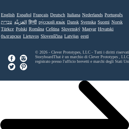
English
Español
Français
Deutsch
Italiana
Nederlands
Português
עברית
العَرَبِيَّة
हिन्दी
ру́сский язы́к
Dansk
Svenska
Suomi
Norsk
Türkçe
Polski
Româna
Ceština
Slovenský
Magyar
Hrvatski
български
Lietuvos
Slovenščina
Latvijas
eesti
© 2026 - Clever Prototypes, LLC - Tutti i diritti riservati
StoryboardThat è un marchio di
Clever Prototypes , LLC
registrato presso l'ufficio brevetti e marchi degli Stati Uni