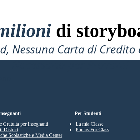
milioni
di storybo
, Nessuna Carta di Credito 
Necessario per Provare!
OARD
 Insegnanti
Per Studenti
e Gratuita per Insegnanti
La mia Classe
i District
Photos For Class
eche Scolastiche e Media Center