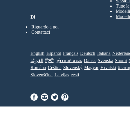
Session
Tutte l
Modelli
Modelli
Di
Riguardo a noi
Contattaci
English
Español
Français
Deutsch
Italiana
Nederlan
العَرَبِيَّة
हिन्दी
ру́сский язы́к
Dansk
Svenska
Suomi
Româna
Ceština
Slovenský
Magyar
Hrvatski
бълга
Slovenščina
Latvijas
eesti