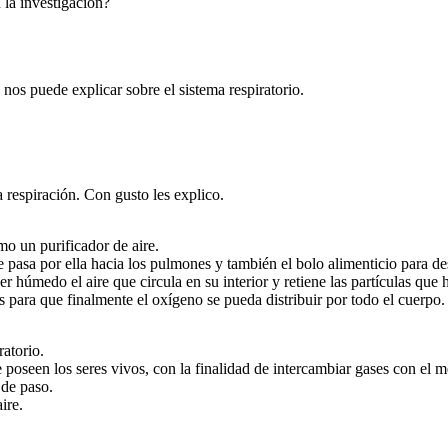
 la investigación?
nos puede explicar sobre el sistema respiratorio.
 respiración. Con gusto les explico.
mo un purificador de aire.
e pasa por ella hacia los pulmones y también el bolo alimenticio para de
húmedo el aire que circula en su interior y retiene las partículas que h
os par a que finalmente el oxígeno se pueda distribuir por todo el cuerpo.
atorio .
e poseen los seres vivos, con la finalidad de intercambiar gases con el m
 de paso.
aire.