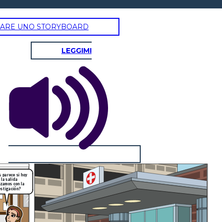
ARE UNO STORYBOARD
LEGGIMI
s parece si hoy
 la salida
zamos con la
estigación?