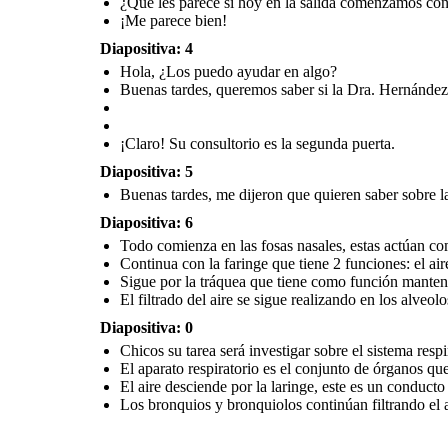
¿Qué les parece si hoy en la salida comenzamos con
¡Me parece bien!
Diapositiva: 4
Todo comienza en las
fosas nasales
, estas
actúan como un
Hola, ¿Los puedo ayudar en algo?
purificador de aire.
Continua con la faringe que
tiene 2 funciones: el aire
Buenas tardes, queremos saber si la Dra. Hernández 
pasa por ella
hacia los
El aire desciende por la
pulmones y también el bolo
laringe
, este es un conducto
alimenticio para descender
de paso.
al esófago
.
Sigue por la tráquea
que tiene
¡Claro! Su consultorio es la segunda puerta.
Los bronquios y
como función mantener húmedo
bronquiolos continúan
el aire que circula en su interior
filtrando el aire.
y retiene las partículas que
hubieran llegado hasta allí.
Diapositiva: 5
Buenas tardes, me dijeron que quieren saber sobre la
El filtrado del aire se sigue
realizando en los alveolos par
a que
finalmente el oxígeno se pueda
distribuir por todo el cuerpo.
Diapositiva: 6
Todo comienza en las fosas nasales , estas actúan co
Continua con la faringe que tiene 2 funciones: el air
Sigue por la tráquea que tiene como función mantener 
El filtrado del aire se sigue realizando en los alveol
Diapositiva: 0
Chicos su tarea será investigar sobre el sistema respir
El aparato respiratorio es el conjunto de órganos qu
El aire desciende por la laringe , este es un conducto
Los bronquios y bronquiolos continúan filtrando el 