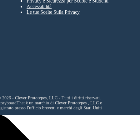
Privacy e Sicurezza per Scuole e Studenti
Accessibilità
Le tue Scelte Sulla Privacy
 2026 - Clever Prototypes, LLC - Tutti i diritti riservati.
toryboardThat è un marchio di
Clever Prototypes , LLC
e
egistrato presso l'ufficio brevetti e marchi degli Stati Uniti