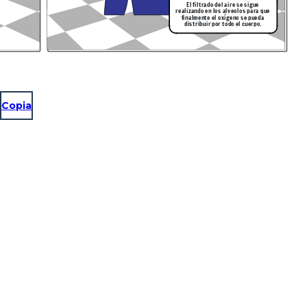
El filtrado del aire se sigue
realizando en los alveolos par
a que
finalmente el oxígeno se pueda
distribuir por todo el cuerpo.
Copia