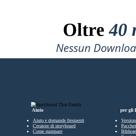
Oltre
40 
Nessun Download
CREARE IL MIO PRIMO STORYB
Aiuto
per gli
Aiuto e domande frequenti
Version
Creatore di storyboard
Pacchett
Come stampare
Bibliot