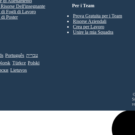
e di Allenamento
Per i Team
e Risorse Dell'insegnante
 di Fogli di Lavoro
Prova Gratuita per i Team
 di Poster
Risorse Aziendali
Crea per Lavoro
Unire la mia Squadra
ds
Português
עברית
Norsk
Türkçe
Polski
рски
Lietuvos
©
S
r