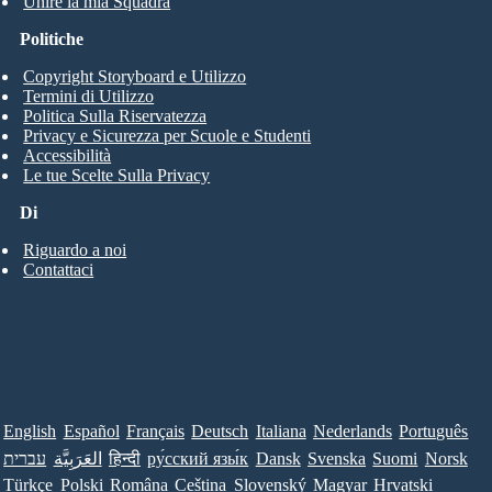
Unire la mia Squadra
Politiche
Copyright Storyboard e Utilizzo
Termini di Utilizzo
Politica Sulla Riservatezza
Privacy e Sicurezza per Scuole e Studenti
Accessibilità
Le tue Scelte Sulla Privacy
Di
Riguardo a noi
Contattaci
English
Español
Français
Deutsch
Italiana
Nederlands
Português
עברית
العَرَبِيَّة
हिन्दी
ру́сский язы́к
Dansk
Svenska
Suomi
Norsk
Türkçe
Polski
Româna
Ceština
Slovenský
Magyar
Hrvatski