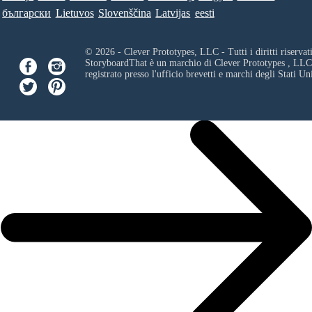
български
Lietuvos
Slovenščina
Latvijas
eesti
© 2026 - Clever Prototypes, LLC - Tutti i diritti riservati
StoryboardThat è un marchio di
Clever Prototypes , LLC
registrato presso l'ufficio brevetti e marchi degli Stati Uni