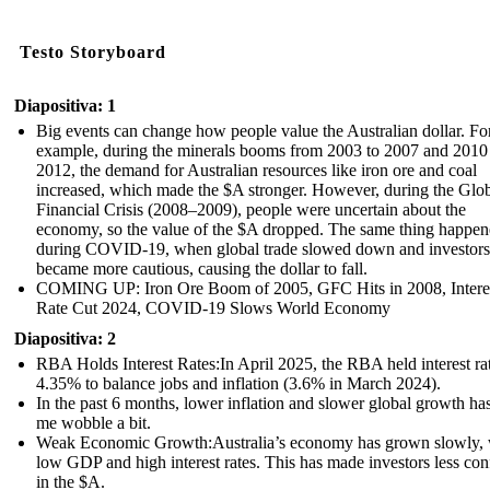
Testo Storyboard
Diapositiva: 1
Big events can change how people value the Australian dollar. Fo
example, during the minerals booms from 2003 to 2007 and 2010
2012, the demand for Australian resources like iron ore and coal
increased, which made the $A stronger. However, during the Glo
Financial Crisis (2008–2009), people were uncertain about the
economy, so the value of the $A dropped. The same thing happe
during COVID-19, when global trade slowed down and investors
became more cautious, causing the dollar to fall.
COMING UP: Iron Ore Boom of 2005, GFC Hits in 2008, Intere
Rate Cut 2024, COVID-19 Slows World Economy
Diapositiva: 2
RBA Holds Interest Rates:In April 2025, the RBA held interest rat
4.35% to balance jobs and inflation (3.6% in March 2024).
In the past 6 months, lower inflation and slower global growth h
me wobble a bit.
Weak Economic Growth:Australia’s economy has grown slowly, 
low GDP and high interest rates. This has made investors less con
in the $A.