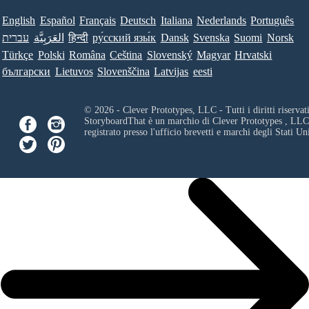
English
Español
Français
Deutsch
Italiana
Nederlands
Português
עברית
العَرَبِيَّة
हिन्दी
ру́сский язы́к
Dansk
Svenska
Suomi
Norsk
Türkçe
Polski
Româna
Ceština
Slovenský
Magyar
Hrvatski
български
Lietuvos
Slovenščina
Latvijas
eesti
© 2026 - Clever Prototypes, LLC - Tutti i diritti riservati
StoryboardThat è un marchio di
Clever Prototypes , LLC
registrato presso l'ufficio brevetti e marchi degli Stati Uni