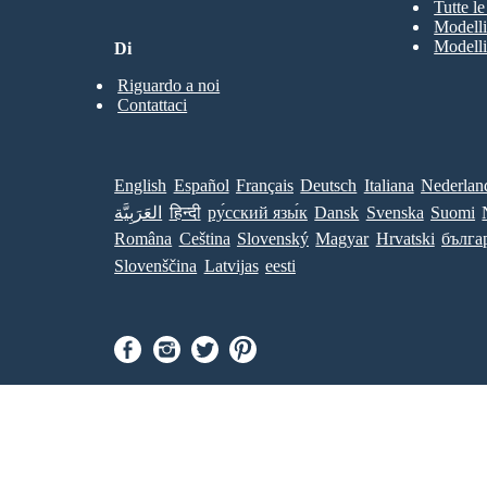
Tutte l
Modelli
Modelli
Di
Riguardo a noi
Contattaci
English
Español
Français
Deutsch
Italiana
Nederlan
العَرَبِيَّة
हिन्दी
ру́сский язы́к
Dansk
Svenska
Suomi
Româna
Ceština
Slovenský
Magyar
Hrvatski
бълга
Slovenščina
Latvijas
eesti