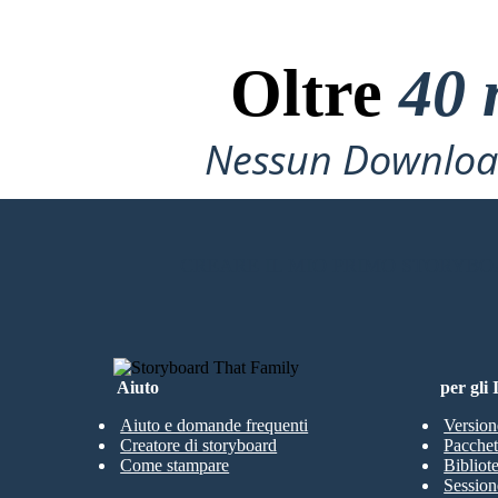
Oltre
40 
Nessun Download
CREARE IL MIO PRIMO STORYB
Aiuto
per gli
Aiuto e domande frequenti
Version
Creatore di storyboard
Pacchett
Come stampare
Bibliot
Session