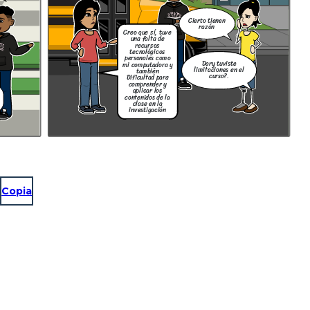
Cierto tienen
razón
Creo que sí, tuve
una falta de
recursos
tecnológicos
personales como
Dary tuviste
mi computadora y
limitaciones en el
también
curso?.
Dificultad para
comprender y
aplicar los
contenidos de la
clase en la
investigación
Copia