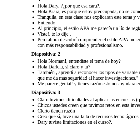
Hola Dary, ?¿por qué esa cara?.
Hola Kiara, es porque estoy preocupada, no se com
Tranquila, en esta clase nos explicaran este tema y v
Entiendo
Al principio, el estilo APA me parecía un lío de regla
Viste!, te lo dije .
Pero ahora descubrí comprender el estilo APA me ense
con más responsabilidad y profesionalismo.
Diapositiva: 2
Hola Norman!, entendiste el tema de hoy?
Hola Dariela, si claro y tu?
También , aprendí a reconocer los tipos de variable
que me da más seguridad al hacer investigaciones."
Me parece genial! y tienes razón esto nos ayudara en
Diapositiva: 3
Claro tuvimos dificultades al aplicar las encuestas (q
Chicos ustedes creen que tuvimos retos en esta inve
Cierto tienen razón
Creo que sí, tuve una falta de recursos tecnológico
Dary tuviste limitaciones en el curso?.