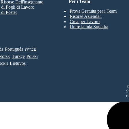
Per i Team
e Risorse Dell'insegnante
 di Fogli di Lavoro
Prova Gratuita per i Team
 di Poster
Risorse Aziendali
Crea per Lavoro
Unire la mia Squadra
ds
Português
עברית
Norsk
Türkçe
Polski
рски
Lietuvos
©
S
r