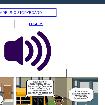
ARE UNO STORYBOARD
LEGGIMI
Claro tuvimos
dificultades al aplicar
las encuestas (que estas
fuera contestadas) y
también con el
Chicos ustedes
desarrollo del estado del
creen que tuvimos
arte.
retos en esta
investigación?.