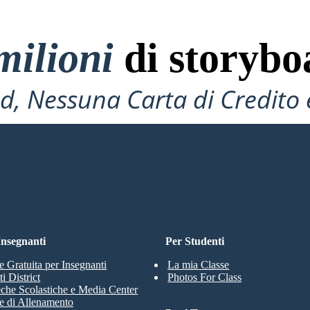
milioni
di storybo
, Nessuna Carta di Credito 
Necessario per Provare!
OARD
 Insegnanti
Per Studenti
e Gratuita per Insegnanti
La mia Classe
i District
Photos For Class
eche Scolastiche e Media Center
e di Allenamento