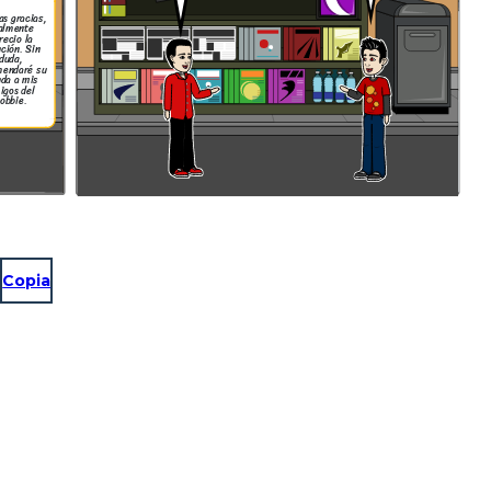
s gracias,
almente
recio la
ción. Sin
duda,
mendaré su
nda a mis
igos del
obbie.
Copia