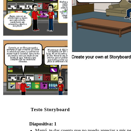
Muchas gracias,
realmente
aprecio la
atención. Sin
duda,
recomendaré su
tienda a mis
amigos del
Bueno, como es un
hobbie.
cliente nuevo y espero
que vuelva pronto,
puedo hacer una
excepción y dejarlo a
ese precio.
Correcto, es un filtro que ayuda a
mantener el agua cristalina y a cuidar
Mi pecera es de 150 litros y
la salud de sus peces. Lo que hace es
sus medidas son 120 cm de
retener toda la suciedad, como restos
largo, 40 cm de ancho y 45 cm
de comida o eses por medio de una
de alto. Necesito una solución
Create your own at Storyboard
bomba de agua. Además viene
efectiva para el problema del
completo con sus materiales
agua turbia y evitar que mis
filtrantes.
peces se enfermen o mueran.
Testo Storyboard
Diapositiva: 1
Mamá, te das cuenta que no puedo apreciar a mis pec