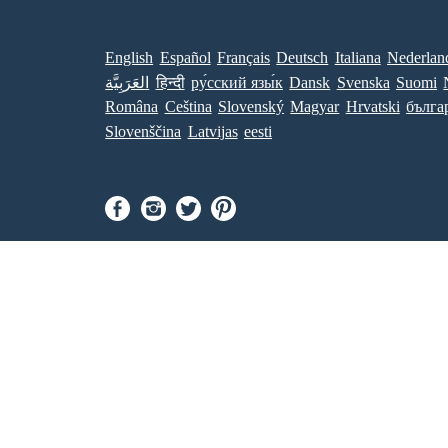
English
Español
Français
Deutsch
Italiana
Nederlan
العَرَبِيَّة
हिन्दी
ру́сский язы́к
Dansk
Svenska
Suomi
Româna
Ceština
Slovenský
Magyar
Hrvatski
бълга
Slovenščina
Latvijas
eesti