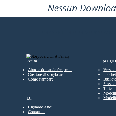
Nessun Download
CREARE IL MIO PRIMO STORYB
Aiuto
per gli
Aiuto e domande frequenti
Version
Creatore di storyboard
Pacchett
Come stampare
Bibliot
Session
Tutte l
Modelli
Modelli
Di
Riguardo a noi
Contattaci