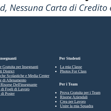
, Nessuna Carta di Credito 
Necessario per Provare!
OARD
 Insegnanti
Per Studenti
e Gratuita per Insegnanti
La mia Classe
i District
Photos For Class
eche Scolastiche e Media Center
e di Allenamento
Per i Team
e Risorse Dell'insegnante
 di Fogli di Lavoro
Prova Gratuita per i Team
 di Poster
Risorse Aziendali
Crea per Lavoro
Unire la mia Squadra