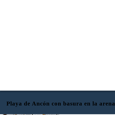
Playa de Ancón con basura en la arena
Mamá, te das cuenta
que no puedo apreciar a
Correcto, es un filtro que ayuda a
mis peces en el acuario
mantener el agua cristalina y a cuidar
Mi pecera es de 150 litros y
ya que el agua se pone
la salud de sus peces. Lo que hace es
sus medidas son 120 cm de
turbia
Puedo dejarle en S/. 140.00
retener toda la suciedad, como restos
Jorge, ¿has investigado
largo, 40 cm de ancho y 45 cm
Entiendo, ¿Qué le parece si lo
soles, incluyendo