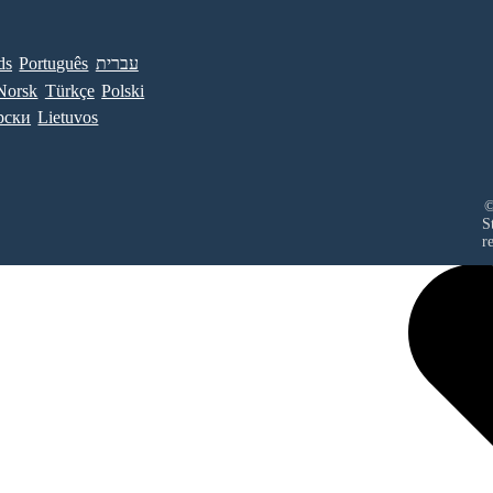
ds
Português
עברית
Norsk
Türkçe
Polski
рски
Lietuvos
©
S
r