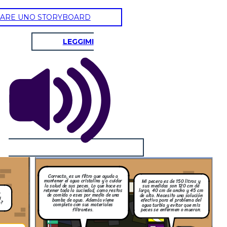
ARE UNO STORYBOARD
LEGGIMI
Correcto, es un filtro que ayuda a
mantener el agua cristalina y a cuidar
Mi pecera es de 150 litros y
la salud de sus peces. Lo que hace es
sus medidas son 120 cm de
retener toda la suciedad, como restos
largo, 40 cm de ancho y 45 cm
o
de comida o eses por medio de una
de alto. Necesito una solución
y
bomba de agua. Además viene
efectiva para el problema del
o?
completo con sus materiales
agua turbia y evitar que mis
filtrantes.
peces se enfermen o mueran.