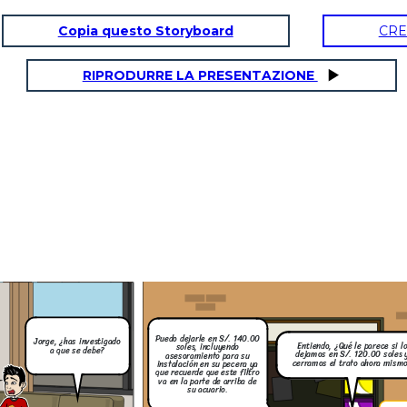
Copia questo Storyboard
CRE
RIPRODURRE LA PRESENTAZIONE
Correcto, es un filtro que ayuda a
mantener el agua cristalina y a cuidar
Mi pecera es de 150 litros y
la salud de sus peces. Lo que hace es
sus medidas son 120 cm de
retener toda la suciedad, como restos
largo, 40 cm de ancho y 45 cm
parece si lo
de comida o eses por medio de una
de alto. Necesito una solución
0.00 soles y
bomba de agua. Además viene
efectiva para el problema del
ahora mismo?
completo con sus materiales
agua turbia y evitar que mis
filtrantes.
peces se enfermen o mueran.
Muchas gracias,
realmente
aprecio la
atención. Sin
duda,
recomendaré su
tienda a mis
amigos del
hobbie.
Puedo dejarle en S/. 140.00
Jorge, ¿has investigado
a es de 150 litros y
Entiendo, ¿Qué le parece si l
soles, incluyendo
a que se debe?
idas son 120 cm de
dejamos en S/. 120.00 soles 
asesoramiento para su
 de ancho y 45 cm
Necesito una solución
cerramos el trato ahora mism
instalación en su pecera ya
 para el problema del
que recuerde que este filtro
bia y evitar que mis
va en la parte de arriba de
 enfermen o mueran.
su acuario.