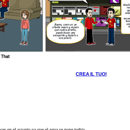
Mucha
re
ap
aten
reco
tie
am
Bueno, como es un
h
cliente nuevo y espero
que vuelva pronto,
puedo hacer una
excepción y dejarlo a
ese precio.
 That
CREA IL TUO!
es en el acuario ya que el agua se pone turbia