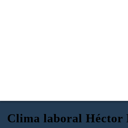
Clima laboral Héctor
Explicando como tiene que ser el espacio
Encuentro Casual Con el Jefe de Oficina
Entorno de Descanso
personal