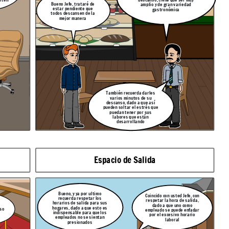
Bueno Jefe, trataré de
amplio y de gran variedad
estar pendiente que
gastronómica
todos descansen de la
mejor manera
También recuerda darles
varios minutos de su
descanso, dado a que así
pueden soltar el estrés que
puedan tener por sus
labores que están
desarrollando
Espacio de Salida
Bueno, y ya por ultimo
Coincido con usted Jefe, con
recuerda respetar los
respetar la hora de salida,
horarios de salida para sus
dado a que uno como
hogares, dado a que esto es
so
empleado se puede enfadar
indispensable para que los
por el excesivo horario
empleados no se sientan
laboral
presionados