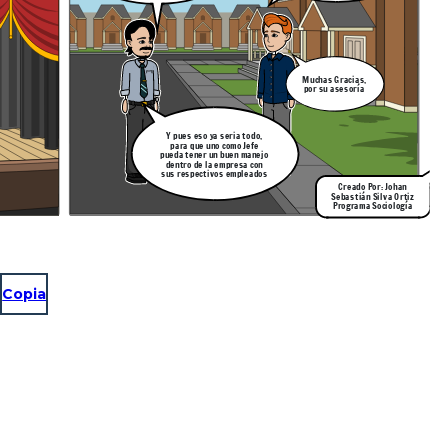
Muchas Gracias,
por su asesoría
Y pues eso ya seria todo,
para que uno como Jefe
pueda tener un buen manejo
dentro de la empresa con
sus respectivos empleados
Creado Por: Johan
Sebastián Silva Ortiz
Programa Sociología
Copia