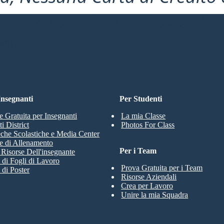
Necessario per Provare!
OARD
 Insegnanti
Per Studenti
e Gratuita per Insegnanti
La mia Classe
i District
Photos For Class
eche Scolastiche e Media Center
e di Allenamento
Per i Team
e Risorse Dell'insegnante
 di Fogli di Lavoro
Prova Gratuita per i Team
 di Poster
Risorse Aziendali
Crea per Lavoro
Unire la mia Squadra