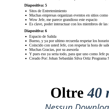
Muchas Gracias,
Diapositiva: 5
por su asesoría
Sitos de Entretenimiento
Y pues eso ya seria todo,
Muchas empresas organizan eventos en sitios como e
para que uno como Jefe
pueda tener un buen manejo
dentro de la empresa con
Wow Jefe, me parece grandioso este espacio
sus respectivos empleados
Creado Por: Johan
Es clave, poder interactuar con los miembros de las 
Sebastián Silva Ortiz
Programa Sociología
Diapositiva: 6
Espacio de Salida
Bueno, y ya por ultimo recuerda respetar los horario
Coincido con usted Jefe, con respetar la hora de sa
Muchas Gracias, por su asesoría
Y pues eso ya seria todo, para que uno como Jefe p
Creado Por: Johan Sebastián Silva Ortiz Programa 
Oltre
40 
Nessun Download