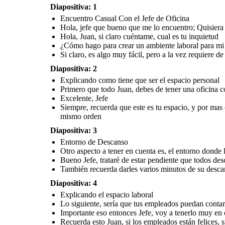
Entorno de Descanso
Diapositiva: 1
Sitos de Entretenimiento
Espacio de Salida
Encuentro Casual Con el Jefe de Oficina
Hola, jefe que bueno que me lo encuentro; Quisiera 
Otro aspecto a tener en cuenta
Bueno, y ya por ultimo
Muchas empresas organizan
es, el entorno donde los
Coincido
Hola, Juan, si claro cuéntame, cual es tu inquietud
recuerda respetar los
eventos en sitios como este,
empleados disfrutan de su
respeta
horarios de salida para sus
Wow Jefe, me
con el objetivo de que los
descanso, tiene que ser muy
dado
hogares, dado a que esto es
Bueno Jefe, trataré de
parece grandioso
empleados puedan traer a
amplio y de gran variedad
emplead
¿Cómo hago para crear un ambiente laboral para mi
indispensable para que los
estar pendiente que
este espacio
sus familias y disfruten de un
gastronómica
por e
empleados no se sientan
todos descansen de la
momento de entretenimiento
presionados
mejor manera
Si claro, es algo muy fácil, pero a la vez requiere d
Diapositiva: 2
Explicando como tiene que ser el espacio personal
Mu
Primero que todo Juan, debes de tener una oficina co
po
Excelente, Jefe
Es clave, poder interactuar
con los miembros de las
familias de los empleados,
También recuerda darles
Siempre, recuerda que este es tu espacio, y por mas
Y pues eso ya seria todo,
dado a que así se crean lazos
varios minutos de su
para que uno como Jefe
de confianza entre todos
descanso, dado a que así
pueda tener un buen manejo
mismo orden
nosotros
pueden soltar el estrés que
dentro de la empresa con
puedan tener por sus
sus respectivos empleados
labores que están
desarrollando
Diapositiva: 3
Entorno de Descanso
Otro aspecto a tener en cuenta es, el entorno donde
Espacio de Salida
Bueno Jefe, trataré de estar pendiente que todos de
También recuerda darles varios minutos de su descan
Bueno, y ya por ultimo
Coincido con usted Jefe, con
recuerda respetar los
Diapositiva: 4
respetar la hora de salida,
horarios de salida para sus
dado a que uno como
hogares, dado a que esto es
empleado se puede enfadar
indispensable para que los
por el excesivo horario
Explicando el espacio laboral
empleados no se sientan
laboral
presionados
Lo siguiente, sería que tus empleados puedan contar
Importante eso entonces Jefe, voy a tenerlo muy en
Recuerda esto Juan, si los empleados están felices, 