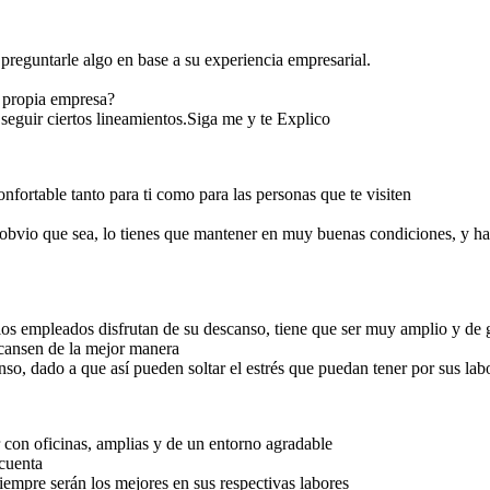
preguntarle algo en base a su experiencia empresarial.
 con usted Jefe, con
r la hora de salida,
 a que uno como
o se puede enfadar
 propia empresa?
l excesivo horario
laboral
e seguir ciertos lineamientos.Siga me y te Explico
chas Gracias,
nfortable tanto para ti como para las personas que te visiten
r su asesoría
 obvio que sea, lo tienes que mantener en muy buenas condiciones, y ha
Creado Por: Johan
Sebastián Silva Ortiz
Programa Sociología
 los empleados disfrutan de su descanso, tiene que ser muy amplio y de
scansen de la mejor manera
so, dado a que así pueden soltar el estrés que puedan tener por sus lab
 con oficinas, amplias y de un entorno agradable
 cuenta
siempre serán los mejores en sus respectivas labores