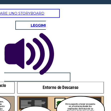
ARE UNO STORYBOARD
LEGGIMI
acio
Entorno de Descanso
uan,
na
Otro aspecto a tener en cuenta
tanto
es, el entorno donde los
las
empleados disfrutan de su
siten
descanso, tiene que ser muy