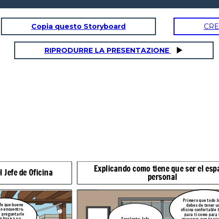
Copia questo Storyboard
CRE
RIPRODURRE LA PRESENTAZIONE
el espacio
Entorno de Descanso
 que todo Juan,
 de tener una
Otro aspecto a tener en cuenta
confortable tanto
es, el entorno donde los
i como para las
empleados disfrutan de su
s que te visiten
descanso, tiene que ser muy
Bueno Jefe, trataré de
amplio y de gran variedad
estar pendiente que
gastronómica
todos descansen de la
mejor manera
Explicando como tiene que ser el esp
 Jefe de Oficina
personal
e
También recuerda darles
Primero que todo J
n
varios minutos de su
efe que bueno
r
descanso, dado a que así
debes de tener u
e
pueden soltar el estrés que
lo encuentro;
oficina confortable 
puedan tener por sus
a preguntarle
para ti como para 
labores que están
desarrollando
n base a su
personas que te vi
Excelente, Jefe