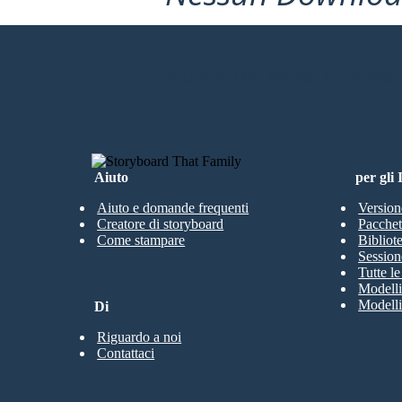
CREARE IL MIO PRIMO STORYB
Aiuto
per gli
Aiuto e domande frequenti
Version
Creatore di storyboard
Pacchett
Come stampare
Bibliot
Session
Tutte l
Modelli
Modelli
Di
Riguardo a noi
Contattaci