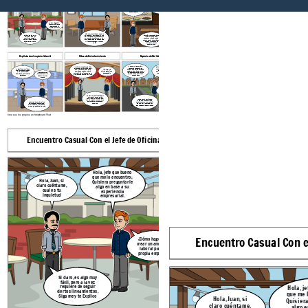
Primero que todo Juan,
Hola, jefe que bueno
debes de tener una
Otro aspecto a tener en cuenta
que me lo encuentro;
oficina confortable tanto
es, el entorno donde los
Hola, Juan, si
Quisiera preguntarle
para ti como para las
empleados disfrutan de su
claro cuéntame,
algo en base a su
personas que te visiten
Excelente, Jefe
descanso, tiene que ser muy
cual es tu
Bueno Jefe, trataré de
experiencia
amplio y de gran variedad
inquietud
estar pendiente que
empresarial.
gastronómica
todos descansen de la
mejor manera
¿Cómo hago para
crear un ambiente
laboral para mi
propia empresa?
Siempre, recuerda que este es
tu espacio, y por mas obvio que
Si claro, es algo muy
También recuerda darles
sea, lo tienes que mantener en
fácil, pero a la vez
varios minutos de su
muy buenas condiciones, y hacer
requiere de seguir
descanso, dado a que así
que las demás personas que te
ciertos lineamientos.
pueden soltar el estrés que
visiten mantengan el mismo
Siga me y te Explico
puedan tener por sus
orden
labores que están
desarrollando
Explicando el espacio laboral
Sitos de Entretenimiento
Espacio de Salida
Bueno, y ya por ultimo
Muchas empresas organizan
Coincido con usted Jefe, con
recuerda respetar los
eventos en sitios como este,
respetar la hora de salida,
Lo siguiente, sería que
horarios de salida para sus
Wow Jefe, me
con el objetivo de que los
dado a que uno como
tus empleados puedan
hogares, dado a que esto es
parece grandioso
empleados puedan traer a
empleado se puede enfadar
contar con oficinas,
indispensable para que los
Importante eso
este espacio
sus familias y disfruten de un
por el excesivo horario
amplias y de un entorno
empleados no se sientan
entonces Jefe, voy
momento de entretenimiento
laboral
agradable
presionados
a tenerlo muy en
cuenta
Muchas Gracias,
por su asesoría
Es clave, poder interactuar
con los miembros de las
familias de los empleados,
Y pues eso ya seria todo,
dado a que así se crean lazos
para que uno como Jefe
de confianza entre todos
Recuerda esto Juan, si los
pueda tener un buen manejo
nosotros
empleados están felices,
dentro de la empresa con
siempre serán los mejores
sus respectivos empleados
en sus respectivas labores
Creado Por: Johan
Sebastián Silva Ortiz
Programa Sociología
Cree sus los propios en Storyboard That
Explicando como tiene que ser 
Encuentro Casual Con el Jefe de Oficina
personal
Primero
Hola, jefe que bueno
debes
que me lo encuentro;
oficina 
Hola, Juan, si
Quisiera preguntarle
para t
claro cuéntame,
algo en base a su
persona
Excelente, Jefe
cual es tu
experiencia
inquietud
empresarial.
Encuentro Casual Con el
¿Cómo hago para
crear un ambiente
laboral para mi
propia empresa?
Siempre, recuerda que este es
tu espacio, y por mas obvio qu
Si claro, es algo muy
sea, lo tienes que mantener e
fácil, pero a la vez
Hola, j
muy buenas condiciones, y hace
requiere de seguir
que las demás personas que t
ciertos lineamientos.
que me 
visiten mantengan el mismo
Siga me y te Explico
Hola, Juan, si
Quisier
orden
claro cuéntame,
algo e