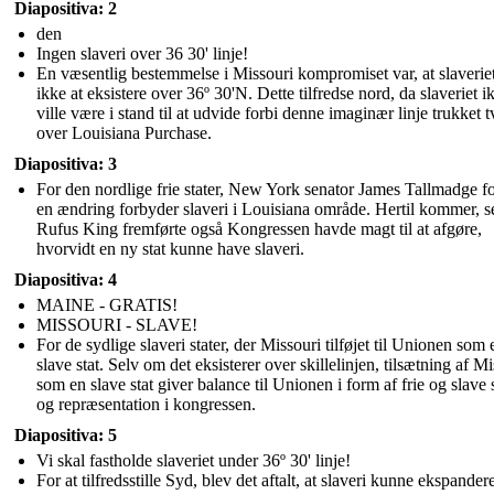
Diapositiva: 2
den
Ingen slaveri over 36 30' linje!
En væsentlig bestemmelse i Missouri kompromiset var, at slaverie
ikke at eksistere over 36º 30'N. Dette tilfredse nord, da slaveriet i
ville være i stand til at udvide forbi denne imaginær linje trukket 
over Louisiana Purchase.
Diapositiva: 3
For den nordlige frie stater, New York senator James Tallmadge fo
en ændring forbyder slaveri i Louisiana område. Hertil kommer, s
Rufus King fremførte også Kongressen havde magt til at afgøre,
hvorvidt en ny stat kunne have slaveri.
Diapositiva: 4
MAINE - GRATIS!
MISSOURI - SLAVE!
For de sydlige slaveri stater, der Missouri tilføjet til Unionen som 
slave stat. Selv om det eksisterer over skillelinjen, tilsætning af M
som en slave stat giver balance til Unionen i form af frie og slave s
og repræsentation i kongressen.
Diapositiva: 5
Vi skal fastholde slaveriet under 36º 30' linje!
For at tilfredsstille Syd, blev det aftalt, at slaveri kunne ekspander