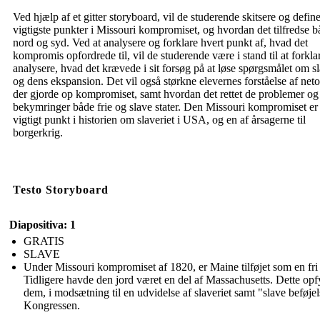
Ved hjælp af et gitter storyboard, vil de studerende skitsere og defin
vigtigste punkter i Missouri kompromiset, og hvordan det tilfredse 
nord og syd. Ved at analysere og forklare hvert punkt af, hvad det
kompromis opfordrede til, vil de studerende være i stand til at forkla
analysere, hvad det krævede i sit forsøg på at løse spørgsmålet om sl
og dens ekspansion. Det vil også størkne elevernes forståelse af neto
der gjorde op kompromiset, samt hvordan det rettet de problemer og
bekymringer både frie og slave stater. Den Missouri kompromiset er 
vigtigt punkt i historien om slaveriet i USA, og en af ​​årsagerne til
borgerkrig.
Testo Storyboard
Diapositiva: 1
GRATIS
SLAVE
Under Missouri kompromiset af 1820, er Maine tilføjet som en fri 
Tidligere havde den jord været en del af Massachusetts. Dette opf
dem, i modsætning til en udvidelse af slaveriet samt "slave beføjel
Kongressen.