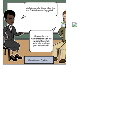
Ich habe große Dinge über Sie
von QA und Marketing gehört.
Ich möchte ü
Unsere letzte
Konversation war ein
Qualität zu sp
Augenöffner. Ich
35% Ihre
sehe alle in einem
ganz neuen Licht.
fehlgesc
Einen Monat Später...
Was können 
um das
verbess