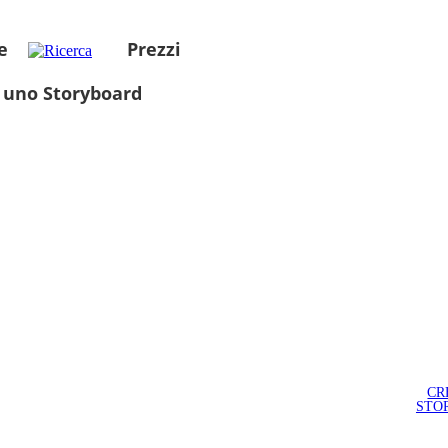
e
Prezzi
 uno Storyboard
CR
STO