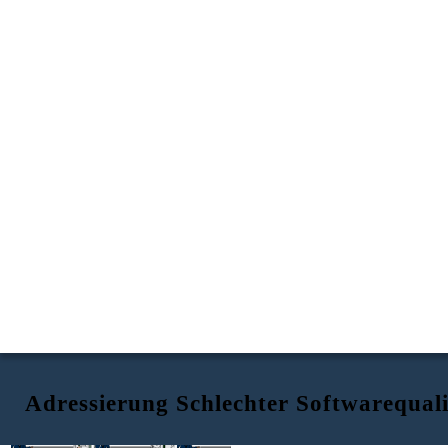
Adressierung Schlechter Softwarequali
Ich möchte über Ihre Code-
Wie denken Sie, dass
Qualität zu sprechen. Mehr als
Marketing gerne als dumm
35% Ihrer Tickets
bezeichnet wird?
fehlgeschlagen QA.