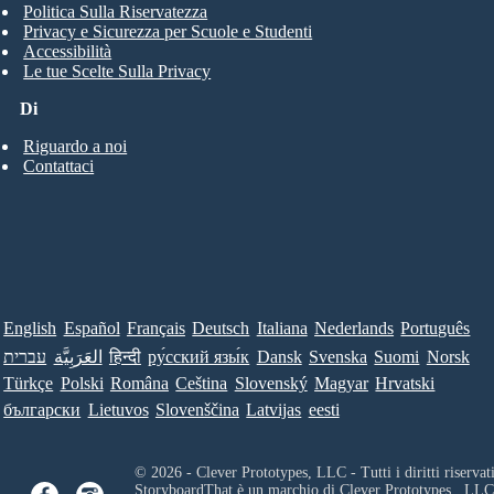
Politica Sulla Riservatezza
Privacy e Sicurezza per Scuole e Studenti
Accessibilità
Le tue Scelte Sulla Privacy
Di
Riguardo a noi
Contattaci
English
Español
Français
Deutsch
Italiana
Nederlands
Português
עברית
العَرَبِيَّة
हिन्दी
ру́сский язы́к
Dansk
Svenska
Suomi
Norsk
Türkçe
Polski
Româna
Ceština
Slovenský
Magyar
Hrvatski
български
Lietuvos
Slovenščina
Latvijas
eesti
© 2026 - Clever Prototypes, LLC - Tutti i diritti riservati
StoryboardThat è un marchio di
Clever Prototypes , LLC