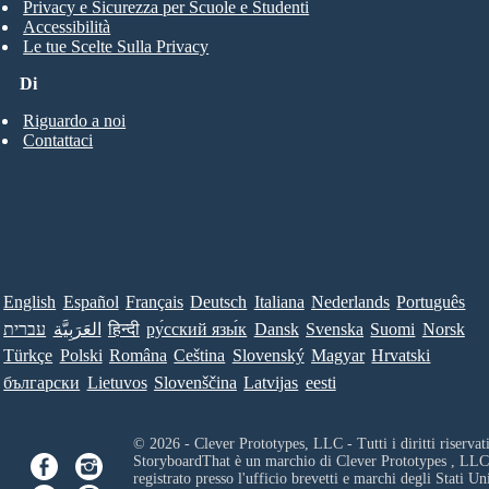
Privacy e Sicurezza per Scuole e Studenti
Accessibilità
Le tue Scelte Sulla Privacy
Di
Riguardo a noi
Contattaci
English
Español
Français
Deutsch
Italiana
Nederlands
Português
עברית
العَرَبِيَّة
हिन्दी
ру́сский язы́к
Dansk
Svenska
Suomi
Norsk
Türkçe
Polski
Româna
Ceština
Slovenský
Magyar
Hrvatski
български
Lietuvos
Slovenščina
Latvijas
eesti
© 2026 - Clever Prototypes, LLC - Tutti i diritti riservati
StoryboardThat è un marchio di
Clever Prototypes , LLC
registrato presso l'ufficio brevetti e marchi degli Stati Uni