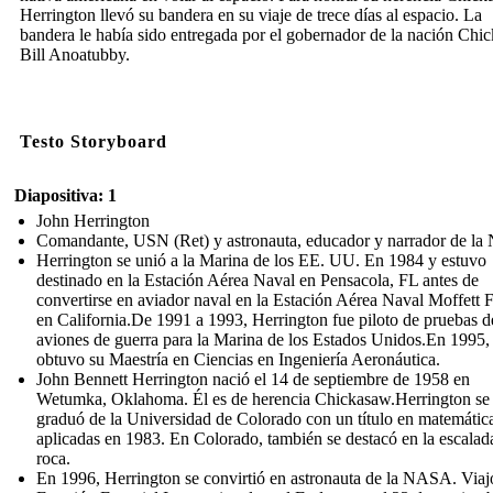
Herrington llevó su bandera en su viaje de trece días al espacio. La
bandera le había sido entregada por el gobernador de la nación Chi
Bill Anoatubby.
Testo Storyboard
Diapositiva: 1
John Herrington
Comandante, USN (Ret) y astronauta, educador y narrador de l
Herrington se unió a la Marina de los EE. UU. En 1984 y estuvo
destinado en la Estación Aérea Naval en Pensacola, FL antes de
convertirse en aviador naval en la Estación Aérea Naval Moffett F
en California.De 1991 a 1993, Herrington fue piloto de pruebas d
aviones de guerra para la Marina de los Estados Unidos.En 1995,
obtuvo su Maestría en Ciencias en Ingeniería Aeronáutica.
John Bennett Herrington nació el 14 de septiembre de 1958 en
Wetumka, Oklahoma. Él es de herencia Chickasaw.Herrington se
graduó de la Universidad de Colorado con un título en matemátic
aplicadas en 1983. En Colorado, también se destacó en la escalad
roca.
En 1996, Herrington se convirtió en astronauta de la NASA. Viajó