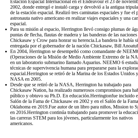
Estación Espacial Internacional en el Endeavour el 23 de noviem
2002, donde entregó e instaló carga y devolvió a la antigua tripul
de la estación espacial. Realizó tres caminatas espaciales y fue el 
astronauta nativo americano en realizar viajes espaciales y una ca
espacial.
Para su misión al espacio, Herrington llevó consigo plumas de águ
puntas de flecha, flautas de madera y las banderas de las naciones
Chickasaw y Crow para honrar su herencia.La bandera le había s
entregada por el gobernador de la nación Chickasaw, Bill Anoatu
En 2004, Herrington se desempeñó como comandante de NEEM
(Operaciones de la Misión de Medio Ambiente Extremo de la N
en un laboratorio submarino llamado Aquarius. NEEMO 6 estudi
técnicas de supervivencia humana para prepararse para la explora
espacial.Herrington se retiró de la Marina de los Estados Unidos y
NASA en 2005.
Desde que se retiró de la NASA, Herrington ha trabajado para
Chickasaw Nation, ha realizado numerosos compromisos para hab
público y obtuvo su Ph.D. En educación.Herringtonfue incluido e
Salón de la Fama de Chickasaw en 2002 y en el Salón de la Fama
Oklahoma en 2019.Fue autor de un libro para niños, Mission to S
en 2016.Herrington continúa trabajando para promover la educac
las carreras STEM para los jóvenes, particularmente los nativos
americanos.