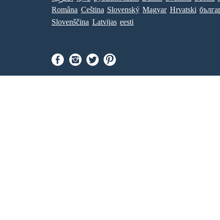
Româna
Ceština
Slovenský
Magyar
Hrvatski
бълга
Slovenščina
Latvijas
eesti