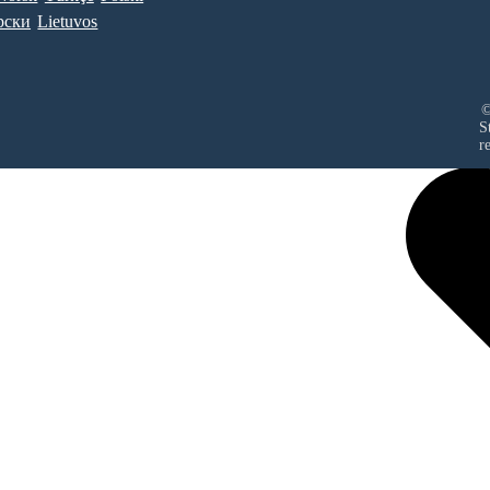
рски
Lietuvos
©
S
r