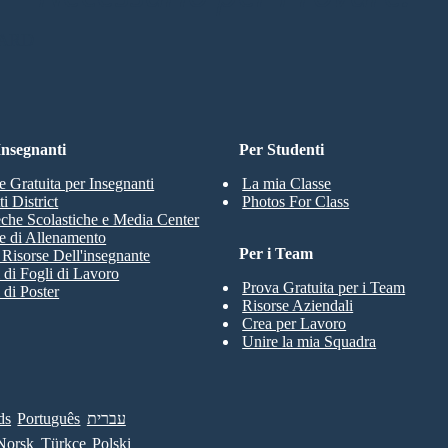
OARD
 Insegnanti
Per Studenti
e Gratuita per Insegnanti
La mia Classe
i District
Photos For Class
eche Scolastiche e Media Center
e di Allenamento
Per i Team
e Risorse Dell'insegnante
 di Fogli di Lavoro
Prova Gratuita per i Team
 di Poster
Risorse Aziendali
Crea per Lavoro
Unire la mia Squadra
ds
Português
עברית
Norsk
Türkçe
Polski