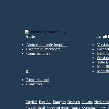
CREARE IL MIO PRIMO STORYB
Aiuto
per gli
Aiuto e domande frequenti
Version
Creatore di storyboard
Pacchett
Come stampare
Bibliot
Session
Tutte l
Modelli
Modelli
Di
Riguardo a noi
Contattaci
English
Español
Français
Deutsch
Italiana
Nederlan
العَرَبِيَّة
हिन्दी
ру́сский язы́к
Dansk
Svenska
Suomi