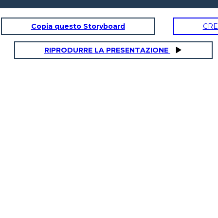
Copia questo Storyboard
CRE
RIPRODURRE LA PRESENTAZIONE
MARTHA TOM MIRA EL SERVICIO DE
LITTLE MO A
K CHITTO
IGLESIA DEL PUEBLO ESCLAVADO
HOGAR CON L