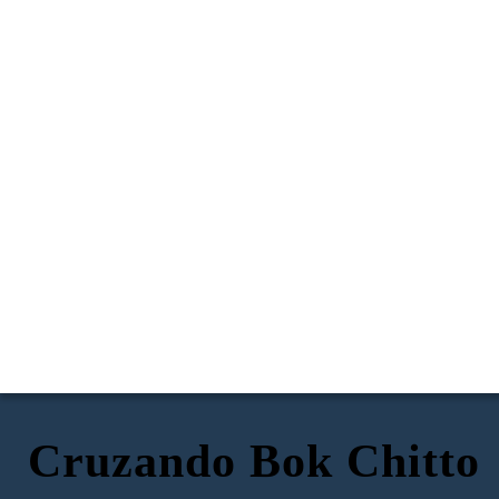
Cruzando Bok Chitto
CROSSING BOK CHITT POR TIM
MARTHA TOM MIRA EL SERVICIO DE
LITTLE MO AYUDA A MARTHA TOM A
MARTHA TOM CRUZA BOK CHITTO
TINGLE
IGLESIA DEL PUEBLO ESCLAVADO
HOGAR CON LA GENTE DE CHOCTAW