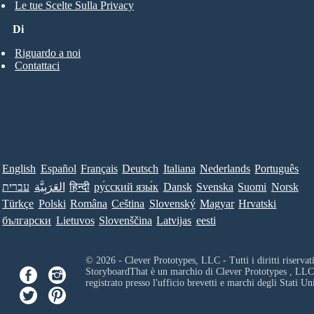
Le tue Scelte Sulla Privacy
Di
Riguardo a noi
Contattaci
English
Español
Français
Deutsch
Italiana
Nederlands
Português
עברית
العَرَبِيَّة
हिन्दी
ру́сский язы́к
Dansk
Svenska
Suomi
Norsk
Türkçe
Polski
Româna
Ceština
Slovenský
Magyar
Hrvatski
български
Lietuvos
Slovenščina
Latvijas
eesti
© 2026 - Clever Prototypes, LLC - Tutti i diritti riservati
StoryboardThat è un marchio di
Clever Prototypes , LLC
registrato presso l'ufficio brevetti e marchi degli Stati Uni