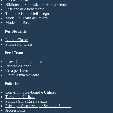
Biblioteche Scolastiche e Media Center
Sessione di Allenamento
Tutte le Risorse Dell'insegnante
Modelli di Fogli di Lavoro
Modelli di Poster
Per Studenti
La mia Classe
Photos For Class
Per i Team
Prova Gratuita per i Team
Risorse Aziendali
Crea per Lavoro
Unire la mia Squadra
Politiche
Copyright Storyboard e Utilizzo
Termini di Utilizzo
Politica Sulla Riservatezza
Privacy e Sicurezza per Scuole e Studenti
Accessibilità