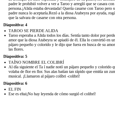
padre le prohibió volver a ver a Taroo y arregló que se casara con
persona.¡Alida estaba devastada! Quería casarse con Taroo pero s
padre nunca lo aceptaría.Rezó a la diosa Atabeyra por ayuda, rog
que la salvara de casarse con otra persona.
Diapositiva: 4
TAROO SE PIERDE ALIDA
Taroo esperaba a Alida todos los días. Sentía tanto dolor por perde
amor que la diosa Atabeyra se apiadó de él. Ella lo convirtió en u
pájaro pequeño y colorido y le dijo que fuera en busca de su amor
las flores.
Diapositiva: 5
TAÍNO NOMBRE EL COLIBRÍ
Al día siguiente el Ta í nadie notó un pájaro pequeño y colorido 
volaba de flor en flor. Sus alas batían tan rápido que emitía un z
musical. ¡Llamaron al pájaro colíbri -colibrí!
Diapositiva: 6
EL FIN
Ese es eltai¡No hay leyenda de cómo surgió el colibrí!