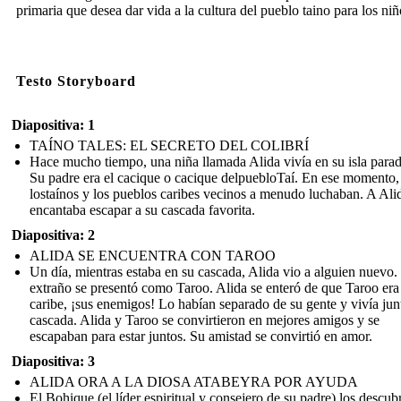
primaria que desea dar vida a la cultura del pueblo taino para los niñ
Testo Storyboard
Diapositiva: 1
TAÍNO TALES: EL SECRETO DEL COLIBRÍ
Hace mucho tiempo, una niña llamada Alida vivía en su isla parad
Su padre era el cacique o cacique delpuebloTaí. En ese momento,
lostaínos y los pueblos caribes vecinos a menudo luchaban. A Alid
encantaba escapar a su cascada favorita.
Diapositiva: 2
ALIDA SE ENCUENTRA CON TAROO
Un día, mientras estaba en su cascada, Alida vio a alguien nuevo.
extraño se presentó como Taroo. Alida se enteró de que Taroo era
caribe, ¡sus enemigos! Lo habían separado de su gente y vivía jun
cascada. Alida y Taroo se convirtieron en mejores amigos y se
escapaban para estar juntos. Su amistad se convirtió en amor.
Diapositiva: 3
ALIDA ORA A LA DIOSA ATABEYRA POR AYUDA
El Bohique (el líder espiritual y consejero de su padre) los descub