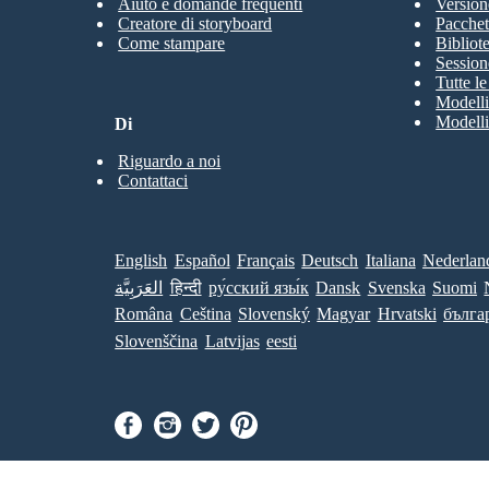
Aiuto e domande frequenti
Version
Creatore di storyboard
Pacchett
Come stampare
Bibliot
Session
Tutte l
Modelli
Modelli
Di
Riguardo a noi
Contattaci
English
Español
Français
Deutsch
Italiana
Nederlan
العَرَبِيَّة
हिन्दी
ру́сский язы́к
Dansk
Svenska
Suomi
Româna
Ceština
Slovenský
Magyar
Hrvatski
бълга
Slovenščina
Latvijas
eesti