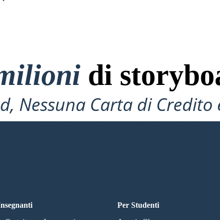
milioni
di storybo
, Nessuna Carta di Credito 
Necessario per Provare!
OARD
 Insegnanti
Per Studenti