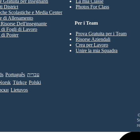
e Gratuita per Insegnanti
La mia Classe
i District
Photos For Class
eche Scolastiche e Media Center
e di Allenamento
Per i Team
e Risorse Dell'insegnante
 di Fogli di Lavoro
Prova Gratuita per i Team
 di Poster
Risorse Aziendali
Crea per Lavoro
Unire la mia Squadra
ds
Português
עברית
Norsk
Türkçe
Polski
рски
Lietuvos
©
S
r