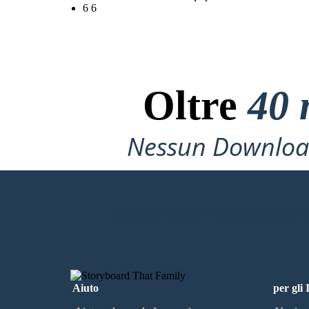
6 6
Oltre
40 
Nessun Download
CREARE IL MIO PRIMO STORYB
Aiuto
per gli