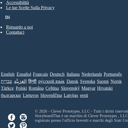
Accessibilità
Le tue Scelte Sulla Privacy
Di
Riguardo a noi
Contattaci
English
Español
Français
Deutsch
Italiana
Nederlands
Português
עברית
العَرَبِيَّة
हिन्दी
ру́сский язы́к
Dansk
Svenska
Suomi
Norsk
Türkçe
Polski
Româna
Ceština
Slovenský
Magyar
Hrvatski
български
Lietuvos
Slovenščina
Latvijas
eesti
© 2026 - Clever Prototypes, LLC - Tutti i diritti riservati
StoryboardThat è un marchio di
Clever Prototypes , LLC
registrato presso l'ufficio brevetti e marchi degli Stati Uni