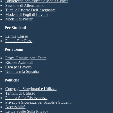
Biblioteche Scolastiche e Media Center
Sessione di Allenamento
Tutte le Risorse Dell'insegnante
Modelli di Fogli di Lavoro
Modelli di Poster
Per Studenti
La mia Classe
Photos For Class
Per i Team
Prova Gratuita per i Team
Risorse Aziendali
Crea per Lavoro
Unire la mia Squadra
Politiche
Copyright Storyboard e Utilizzo
Termini di Utilizzo
Politica Sulla Riservatezza
Privacy e Sicurezza per Scuole e Studenti
Accessibilità
Le tue Scelte Sulla Privacy