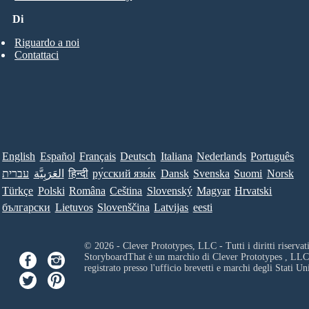
Di
Riguardo a noi
Contattaci
English
Español
Français
Deutsch
Italiana
Nederlands
Português
עברית
العَرَبِيَّة
हिन्दी
ру́сский язы́к
Dansk
Svenska
Suomi
Norsk
Türkçe
Polski
Româna
Ceština
Slovenský
Magyar
Hrvatski
български
Lietuvos
Slovenščina
Latvijas
eesti
© 2026 - Clever Prototypes, LLC - Tutti i diritti riservati
StoryboardThat è un marchio di
Clever Prototypes , LLC
registrato presso l'ufficio brevetti e marchi degli Stati Uni