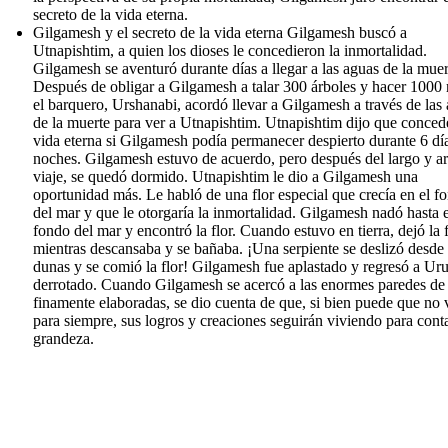
secreto de la vida eterna.
Gilgamesh y el secreto de la vida eterna Gilgamesh buscó a
Utnapishtim, a quien los dioses le concedieron la inmortalidad.
Gilgamesh se aventuró durante días a llegar a las aguas de la muer
Después de obligar a Gilgamesh a talar 300 árboles y hacer 1000
el barquero, Urshanabi, acordó llevar a Gilgamesh a través de las
de la muerte para ver a Utnapishtim. Utnapishtim dijo que concede
vida eterna si Gilgamesh podía permanecer despierto durante 6 dí
noches. Gilgamesh estuvo de acuerdo, pero después del largo y a
viaje, se quedó dormido. Utnapishtim le dio a Gilgamesh una
oportunidad más. Le habló de una flor especial que crecía en el f
del mar y que le otorgaría la inmortalidad. Gilgamesh nadó hasta e
fondo del mar y encontró la flor. Cuando estuvo en tierra, dejó la f
mientras descansaba y se bañaba. ¡Una serpiente se deslizó desde 
dunas y se comió la flor! Gilgamesh fue aplastado y regresó a Ur
derrotado. Cuando Gilgamesh se acercó a las enormes paredes de
finamente elaboradas, se dio cuenta de que, si bien puede que no 
para siempre, sus logros y creaciones seguirán viviendo para cont
grandeza.