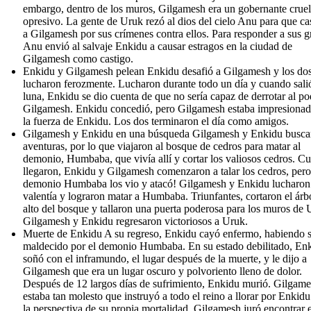
embargo, dentro de los muros, Gilgamesh era un gobernante cruel
opresivo. La gente de Uruk rezó al dios del cielo Anu para que ca
a Gilgamesh por sus crímenes contra ellos. Para responder a sus gr
Anu envió al salvaje Enkidu a causar estragos en la ciudad de
Gilgamesh como castigo.
Enkidu y Gilgamesh pelean Enkidu desafió a Gilgamesh y los do
lucharon ferozmente. Lucharon durante todo un día y cuando salió
luna, Enkidu se dio cuenta de que no sería capaz de derrotar al p
Gilgamesh. Enkidu concedió, pero Gilgamesh estaba impresiona
la fuerza de Enkidu. Los dos terminaron el día como amigos.
Gilgamesh y Enkidu en una búsqueda Gilgamesh y Enkidu busca
aventuras, por lo que viajaron al bosque de cedros para matar al
demonio, Humbaba, que vivía allí y cortar los valiosos cedros. C
llegaron, Enkidu y Gilgamesh comenzaron a talar los cedros, pero,
demonio Humbaba los vio y atacó! Gilgamesh y Enkidu lucharon
valentía y lograron matar a Humbaba. Triunfantes, cortaron el árb
alto del bosque y tallaron una puerta poderosa para los muros de 
Gilgamesh y Enkidu regresaron victoriosos a Uruk.
Muerte de Enkidu A su regreso, Enkidu cayó enfermo, habiendo 
maldecido por el demonio Humbaba. En su estado debilitado, En
soñó con el inframundo, el lugar después de la muerte, y le dijo a
Gilgamesh que era un lugar oscuro y polvoriento lleno de dolor.
Después de 12 largos días de sufrimiento, Enkidu murió. Gilgam
estaba tan molesto que instruyó a todo el reino a llorar por Enkidu
la perspectiva de su propia mortalidad, Gilgamesh juró encontrar e