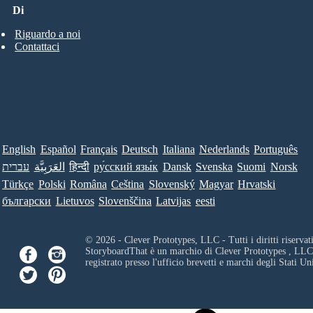
Di
Riguardo a noi
Contattaci
English
Español
Français
Deutsch
Italiana
Nederlands
Português
עברית
العَرَبِيَّة
हिन्दी
ру́сский язы́к
Dansk
Svenska
Suomi
Norsk
Türkçe
Polski
Româna
Ceština
Slovenský
Magyar
Hrvatski
български
Lietuvos
Slovenščina
Latvijas
eesti
© 2026 - Clever Prototypes, LLC - Tutti i diritti riservati
StoryboardThat è un marchio di
Clever Prototypes , LLC
registrato presso l'ufficio brevetti e marchi degli Stati Uni