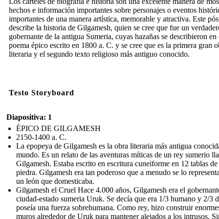
Los carteles de biografía e historia son una excelente manera de mos
hechos e información importantes sobre personajes o eventos históri
importantes de una manera artística, memorable y atractiva. Este pós
describe la historia de Gilgamesh, quien se cree que fue un verdader
gobernante de la antigua Sumeria, cuyas hazañas se describieron en 
poema épico escrito en 1800 a. C. y se cree que es la primera gran o
literaria y el segundo texto religioso más antiguo conocido.
Testo Storyboard
Diapositiva: 1
ÉPICO DE GILGAMESH
2150-1400 a. C.
La epopeya de Gilgamesh es la obra literaria más antigua conocid
mundo. Es un relato de las aventuras míticas de un rey sumerio l
Gilgamesh. Estaba escrito en escritura cuneiforme en 12 tablas de
piedra. Gilgamesh era tan poderoso que a menudo se lo represent
un león que domesticaba.
Gilgamesh el Cruel Hace 4.000 años, Gilgamesh era el gobernante
ciudad-estado sumeria Uruk. Se decía que era 1/3 humano y 2/3 d
poseía una fuerza sobrehumana. Como rey, hizo construir enorme
muros alrededor de Uruk para mantener alejados a los intrusos. Si