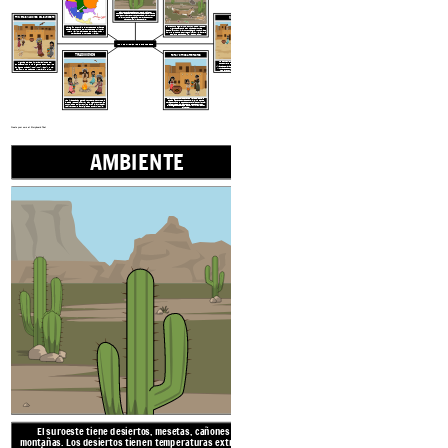
El suroeste tiene
Viviendas
PRIMERAS NACIONES DEL SUROESTE
desiertos, mesetas, cañones y montañas. Los desiertos tienen temperaturas extremas de días muy calurosos y noches heladas. Hay muy poca lluvia y muy poca vegetación. Los veranos son muy calurosos y los inviernos suaves.
La región cultural
del suroeste se extiende
desde los estados del suroeste de Arizona y
Nuevo México, partes de Colorado, Utah y
Texas hasta el norte de México.
Plantas como agave, yuca, cactus, flores silvestres. Algunas personas eran nómadas y otras aprendieron a cultivar con poca agua. Los animales incluyen el coyote, el borrego cimarrón, la liebre, la serpiente de cascabel y el lagarto látigo.
NATIVOS AMERICANOS DEL SUROESTE
TRADICIONES
ROPA Y OTROS ARTEFACTOS
Los asentamientos permanentes (pueblos) se
Algunas de las Primeras Naciones del
construyeron de piedra y arcilla de adobe en
Sudoeste incluyen a la
gente de Pueblo: los
viviendas de varios pisos similares a apartamentos.
antiguos Anasazi, Hopi, Zuni, Yaqui y Yuma,
Muchas aldeas también tenían grandes casas de
así como los Apaches y los Navajo (Dine).
foso ceremoniales, o
kivas,
en los centros.
Tejieron algodón para las mantas y la ropa
, lo que les ayudó a mantenerse frescos en el calor.
Las plantas fabricaban tintes
en colores como naranja, amarillo, rojo, verde y negro.
También crearon ollas de barro
con diseños geométricos
Las kivas estaban generalmente en el centro de la aldea, a veces bajo tierra, y eran lugares donde las comunidades podían reunirse para hablar, trabajar, realizar
ceremonias religiosas o contar historias.
para cocinar, servir y almacenar alimentos.
Create your own at Storyboard That
AMBIENTE
RECURSOS 
El suroeste tiene
desiertos, mesetas, cañones y
montañas. Los desiertos tienen temperaturas extremas