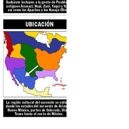
Sudoeste incluyen a la
gente de Pueblo: los
así como los Apaches y
antiguos Anasazi, Hopi, Zuni, Yaqui y Yuma,
así como los Apaches y los Navajo (Dine).
UBICACIÓN
Las kivas estaban generalm
aldea, a veces bajo tierra,
comunidades podían reunirs
realizar
ceremonias religio
El suroeste tiene
desiert
montañas. Los desiertos tie
de días muy calurosos y noc
lluvia y muy poca vegetaci
calurosos y los in
La región cultural
del suroeste se extiende
desde los estados del suroeste de Arizona y
Nuevo México, partes de Colorado, Utah y
reate your own at Storyboard That
Texas hasta el norte de México.