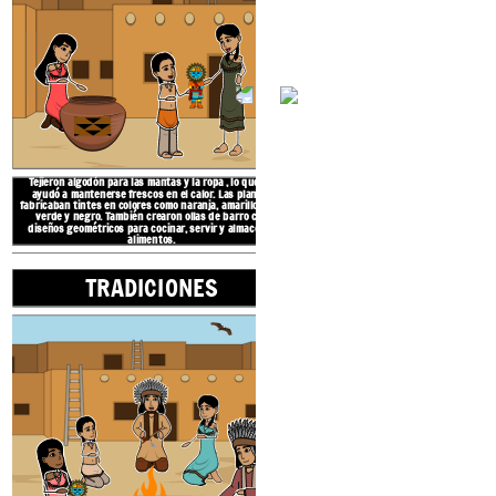
El suroeste tiene
desiert
montañas. Los desiertos tie
de días muy calurosos y noc
lluvia y muy poca vegetaci
calurosos y los in
La región cultural
del suroeste se extiende
desde los estados del suroeste de Arizona y
Nuevo México, partes de Colorado, Utah y
Texas hasta el norte de México.
Tejieron algodón para las mantas y la ropa
, lo que les
ayudó a mantenerse frescos en el calor.
Las plantas
fabricaban tintes
en colores como naranja, amarillo, rojo,
NATIVOS AMERICAN
verde y negro.
También crearon ollas de barro
con
diseños geométricos
para cocinar, servir y almacenar
alimentos.
TRADICIONES
UBICA