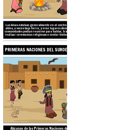
PRIMERAS NACIONE
Las kivas estaban generalmente en el centro de la
aldea, a veces bajo tierra, y eran lugares donde las
comunidades podían reunirse para hablar, trabajar,
realizar
ceremonias religiosas o contar historias.
.
PRIMERAS NACIONES DEL SUROESTE
La región cultural
del 
desde los estados del 
Nuevo México, partes 
Texas hasta el no
TRADIC
Algunas de las Prim
Sudoeste incluyen a la
AMBI
antiguos Anasazi, Hopi,
Algunas de las Primeras Naciones del