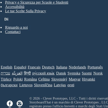
Privacy e Sicurezza per Scuole e Studenti
Accessibilità
Le tue Scelte Sulla Privacy
Di
Riguardo a noi
Contattaci
English
Español
Français
Deutsch
Italiana
Nederlands
Português
עברית
العَرَبِيَّة
हिन्दी
ру́сский язы́к
Dansk
Svenska
Suomi
Norsk
Türkçe
Polski
Româna
Ceština
Slovenský
Magyar
Hrvatski
български
Lietuvos
Slovenščina
Latvijas
eesti
© 2026 - Clever Prototypes, LLC - Tutti i diritti riservati
StoryboardThat è un marchio di
Clever Prototypes , LLC
registrato presso l'ufficio brevetti e marchi degli Stati Uni