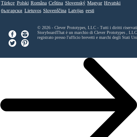
Türkçe
Polski
Româna
Ceština
Slovenský
Magyar
Hrvatski
български
Lietuvos
Slovenščina
Latvijas
eesti
© 2026 - Clever Prototypes, LLC - Tutti i diritti riservati
StoryboardThat è un marchio di
Clever Prototypes , LLC
registrato presso l'ufficio brevetti e marchi degli Stati Uni