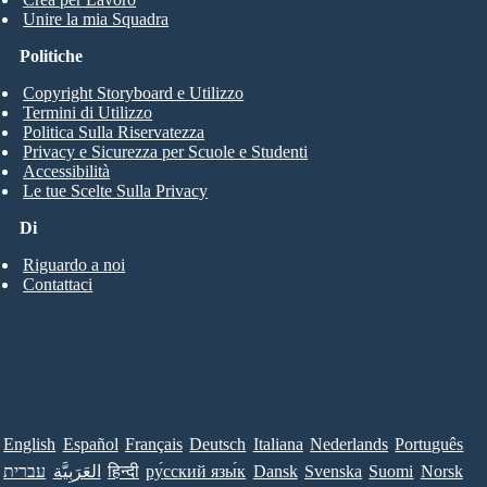
Unire la mia Squadra
Politiche
Copyright Storyboard e Utilizzo
Termini di Utilizzo
Politica Sulla Riservatezza
Privacy e Sicurezza per Scuole e Studenti
Accessibilità
Le tue Scelte Sulla Privacy
Di
Riguardo a noi
Contattaci
English
Español
Français
Deutsch
Italiana
Nederlands
Português
עברית
العَرَبِيَّة
हिन्दी
ру́сский язы́к
Dansk
Svenska
Suomi
Norsk