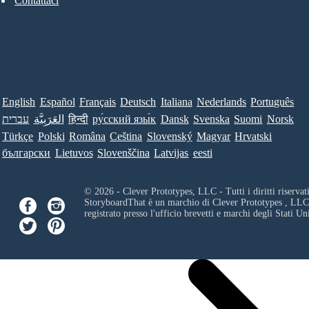
Contattaci
English
Español
Français
Deutsch
Italiana
Nederlands
Português
עברית
العَرَبِيَّة
हिन्दी
ру́сский язы́к
Dansk
Svenska
Suomi
Norsk
Türkçe
Polski
Româna
Ceština
Slovenský
Magyar
Hrvatski
български
Lietuvos
Slovenščina
Latvijas
eesti
© 2026 - Clever Prototypes, LLC - Tutti i diritti riservati
StoryboardThat è un marchio di
Clever Prototypes , LLC
registrato presso l'ufficio brevetti e marchi degli Stati Uni