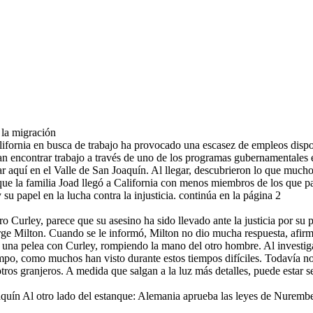
la migración
ifornia en busca de trabajo ha provocado una escasez de empleos dispon
dan encontrar trabajo a través de uno de los programas gubernamentales 
r aquí en el Valle de San Joaquín. Al llegar, descubrieron lo que muchos
que la familia Joad llegó a California con menos miembros de los que p
 su papel en la lucha contra la injusticia. continúa en la página 2
ro Curley, parece que su asesino ha sido llevado ante la justicia por su
ge Milton. Cuando se le informó, Milton no dio mucha respuesta, afirm
 una pelea con Curley, rompiendo la mano del otro hombre. Al investigar
po, como muchos han visto durante estos tiempos difíciles. Todavía no e
otros granjeros. A medida que salgan a la luz más detalles, puede estar 
uín Al otro lado del estanque: Alemania aprueba las leyes de Nurembe