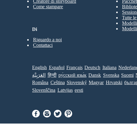
Creatore di storyboard
Pacchett
Come stampare
Bibliot
Session
Tutte l
Modelli
Modelli
Di
Riguardo a noi
Contattaci
English
Español
Français
Deutsch
Italiana
Nederlan
العَرَبِيَّة
हिन्दी
ру́сский язы́к
Dansk
Svenska
Suomi
Româna
Ceština
Slovenský
Magyar
Hrvatski
бълга
Slovenščina
Latvijas
eesti