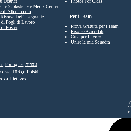
i District
Photos For Class
eche Scolastiche e Media Center
e di Allenamento
Per i Team
e Risorse Dell'insegnante
 di Fogli di Lavoro
Prova Gratuita per i Team
 di Poster
Risorse Aziendali
Crea per Lavoro
Unire la mia Squadra
ds
Português
עברית
Norsk
Türkçe
Polski
рски
Lietuvos
©
S
r