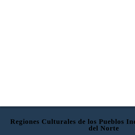
Regiones Culturales de los Pueblos I
del Norte
REGIONES CULTURALES NATIVAS
COSTA NOROESTE
INTERMUNTAIN DE CALIFORNIA
SUR OESTE
AMERICANAS