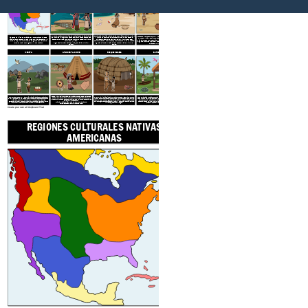
Al sur de los campos de hielo de los inuit desde Alaska hasta
Costa de California a través de las
montañas de
Sierra Nevada
Estados del suroeste de AZ, NM, partes de CO, UT y TX hasta el
La gente ha vivido en América del Norte durante miles de
California a lo largo del Océano Pacífico. Densos bosques de
y la Gran Cuenca. Los ambientes difieren mucho desde el
norte de México.
Desiertos, mesetas, cañones y montañas.
años. Diferentes recursos naturales y climas afectaron la
abetos, pinos y cedros, y playas llanas y rocosas. El clima es
clima templado de las playas, el calor y frío extremos del
Días calurosos y noches frías. Muy poca lluvia y vegetación.
forma en que vivían los pueblos indígenas de América del
templado y lluvioso.
desierto, hasta los densos bosques de secoyas y las montañas.
Algunas Primeras Naciones: Pueblo, Hopi, Zuni, Yaqui, Yuma,
Norte: su ropa, sus hogares y lo que crearon.
Algunas Primeras Naciones
: Tlingit, Haida, Kwakiutl y
Algunas Primeras Naciones: Shoshones, Paiutes, Miwoks y
Apaches y Navajo (Dine).
Chinook.
Pomos.
MESETA
GRANDES PLANICIES
Bosques del este
SURESTE
Desde el río Mississippi hasta el
Atlántico. Bosques, lagos, ríos,
montes
Desde el río Mississippi hasta las Montañas Rocosas desde Texas hasta Canadá. C
, valles y
costa
. Cuatro estaciones. Cazado un
nimals como pavos, ciervos, castores, osos y peces.
inviernos viejos y veranos calurosos. Pastizales planos y sin árboles con antílopes berrendos, ciervos, osos y bisontes (desde finales del siglo XVII en adelante).
Desde Texas hasta el Océano Atlántico y al sur desde el Valle del Río Ohio hasta el Golfo de México. Caluroso y húmedo con ríos, montañas, valles, llanuras costeras y pantanos. Cultivaron cultivos como maíz, frijoles, calabaza, tabaco y girasol. Algunas
Primeras Naciones:
En el noroeste de EE. UU. Y Columbia Británica, Canadá entre Cascade y Rocky Mountains con los ríos Columbia y Fraser. Bastante seco con poca lluvia. Hace mucho frío en invierno y calor en verano. Llanuras, gargantas, colinas y bosques cerca de las montañas. Algunas Primeras Naciones: Nez
Perce, Spokane, Yakama, Lillooet y Shuswap.
Cherokee, Creek, Choctaw, Chickasaw, Natchez y Seminole
Algunas Primeras Naciones: Iroquois (Cayuga, Oneida, Erie, Onondaga, Seneca, Tuscarora y Mohawk) y Algonquian (Pequot, Shawnee, Wampanoag, Delaware y Mohegan)
Primeras Naciones: Sioux, Pawnee, Cheyenne, Comanche, Lakota,
Saulteaux, Ojibwe y muchos otros.
Create your own at Storyboard That
REGIONES CULTURALES NATIVAS
COSTA NOROESTE
AMERICANAS