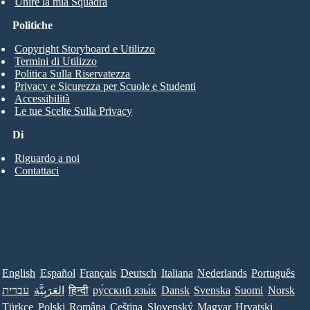
Unire la mia Squadra
Politiche
Copyright Storyboard e Utilizzo
Termini di Utilizzo
Politica Sulla Riservatezza
Privacy e Sicurezza per Scuole e Studenti
Accessibilità
Le tue Scelte Sulla Privacy
Di
Riguardo a noi
Contattaci
English
Español
Français
Deutsch
Italiana
Nederlands
Português
עברית
العَرَبِيَّة
हिन्दी
ру́сский язы́к
Dansk
Svenska
Suomi
Norsk
Türkçe
Polski
Româna
Ceština
Slovenský
Magyar
Hrvatski