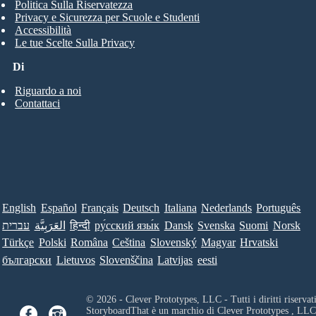
Politica Sulla Riservatezza
Privacy e Sicurezza per Scuole e Studenti
Accessibilità
Le tue Scelte Sulla Privacy
Di
Riguardo a noi
Contattaci
English
Español
Français
Deutsch
Italiana
Nederlands
Português
עברית
العَرَبِيَّة
हिन्दी
ру́сский язы́к
Dansk
Svenska
Suomi
Norsk
Türkçe
Polski
Româna
Ceština
Slovenský
Magyar
Hrvatski
български
Lietuvos
Slovenščina
Latvijas
eesti
© 2026 - Clever Prototypes, LLC - Tutti i diritti riservati
StoryboardThat è un marchio di
Clever Prototypes , LLC