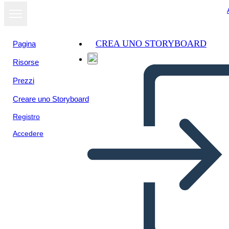
CREA UNO STORYBOARD
Pagina
Risorse
Prezzi
Creare uno Storyboard
Registro
Accedere
Ettevõttedisaini Mõtlemise
Infograafiline Mall 4