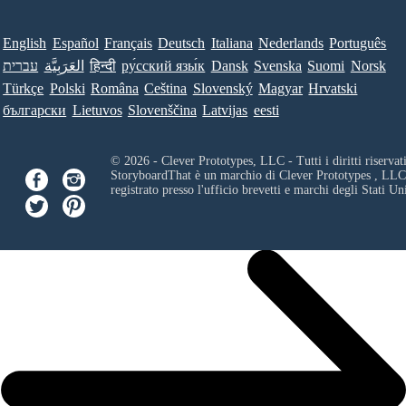
English
Español
Français
Deutsch
Italiana
Nederlands
Português
עברית
العَرَبِيَّة
हिन्दी
ру́сский язы́к
Dansk
Svenska
Suomi
Norsk
Türkçe
Polski
Româna
Ceština
Slovenský
Magyar
Hrvatski
български
Lietuvos
Slovenščina
Latvijas
eesti
© 2026 - Clever Prototypes, LLC - Tutti i diritti riservati
StoryboardThat è un marchio di
Clever Prototypes , LLC
registrato presso l'ufficio brevetti e marchi degli Stati Uni