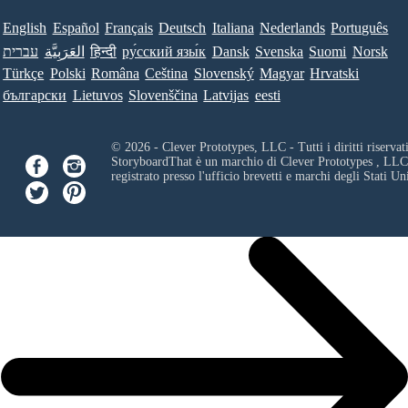
English
Español
Français
Deutsch
Italiana
Nederlands
Português
עברית
العَرَبِيَّة
हिन्दी
ру́сский язы́к
Dansk
Svenska
Suomi
Norsk
Türkçe
Polski
Româna
Ceština
Slovenský
Magyar
Hrvatski
български
Lietuvos
Slovenščina
Latvijas
eesti
© 2026 - Clever Prototypes, LLC - Tutti i diritti riservati
StoryboardThat è un marchio di
Clever Prototypes , LLC
registrato presso l'ufficio brevetti e marchi degli Stati Uni