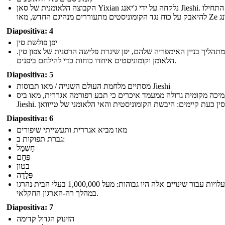
הקבוצה הלאומנית של סאן Yixian נלקחה על ידי ג'יאנג Jieshi. הם התחילו
Diapositiva: 4
יפן פולשת סין
מתהליך בניין האימפריה שלהם, יפן שיגרת פלישה הרסנית של צפון סין
הלאומן וקומוניסטים איחדו כוחות כדי להילחם ביפנים.
Diapositiva: 5
מסתיים מלחמת העולם השנייה / מאו תבוסות Jieshi
יכה מקומית גדולה ממעמד איכרים כי תבע רפורמה אגררית, מאו ביס
Diapositiva: 6
מאו מביא אגררית ותעשייתי שיפורים
גברת תפוקות ב:
חַשְׁמַל
פֶּחָם
בטון
פְּלָדָה
העלויות עבור שינויים אלה היו גבוהות: מעל 1,000,000 בעלי הבית נהרגו
במהלך רה-הארגון החקלאי.
Diapositiva: 7
הזינוק הגדול קדימה