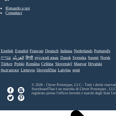
Riguardo a noi
Contattaci
English
Español
Français
Deutsch
Italiana
Nederlands
Português
עברית
العَرَبِيَّة
हिन्दी
ру́сский язы́к
Dansk
Svenska
Suomi
Norsk
Türkçe
Polski
Româna
Ceština
Slovenský
Magyar
Hrvatski
български
Lietuvos
Slovenščina
Latvijas
eesti
© 2026 - Clever Prototypes, LLC - Tutti i diritti riservati
StoryboardThat è un marchio di
Clever Prototypes , LLC
registrato presso l'ufficio brevetti e marchi degli Stati Uni