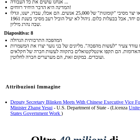
אנחנו עושים את כל העבודה ...
המדינה היא הדבר היחיד רווחים!
מאו יצר מסיבי "קומונות" של 25,000 אנשים. הם אכלו, עבדו, ישנו, וגדלו
ילדים יחד, אבל בבעלות כלום. ניהול לא יעיל הוביל רעב מסיבי בשנת 1961
שבה נהרג מיליון.
Diapositiva: 8
המהפכה התרבותית הגדולה
 עודד צעיר "לעשות מהפכה". מליונים של בני נוער יצרו את המשמרות
אדומות. הם תקפו אינטלקטואלים בתקווה לעשות חברה של חקלאים
ועובדים. במקום זאת, הם מערערים חברה לחלוטין.
Attribuzioni Immagine
Deputy Secretary Blinken Meets With Chinese Executive Vice Fo
Minister Zhang Yesui
- U.S. Department of State - (Licenza
Unite
States Government Work
)