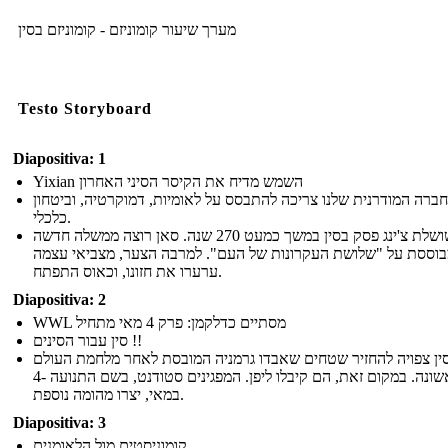
מערך שיעור קומוניזם - קומוניזם בסין
Testo Storyboard
Diapositiva: 1
Yixian השמש מדיח את הקיסר הסיני האחרון
ברה המודרנית שלנו צריכה להתבסס על לאומיות, דמוקרטיה, וביטחון
כלכלי.
שושלת צ'ינג פסק בסין במשך כמעט 270 שנה. סאן רוצה ממשלה חדשה
וססת על "שלושת העקרונות של העם". למרבה הצער, מצביאי עצמה
ערערו את חזונו, וכאוס התפתח.
Diapositiva: 2
WWL מסתיים כדלקמן: פרק 4 מאי מתחיל
סין עבור הסינים !!
ין צפויה להחזיר שטחים שאבדו גרמניה המובסת לאחר מלחמת העולם
הראשונה. במקום זאת, הם קיבלו ליפן. המפגינים סטודנט, בשם התנועה -4
במאי, יצרו מהומה נוספת.
Diapositiva: 3
קומוניסטים מול הלאומנים