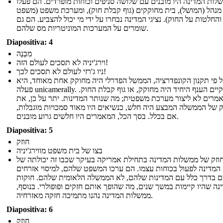
לות המדינה היו מובנים עם שלושה סניפים וכוחות מופרדים. הם פעלו
נהל (המושל), בית מחוקקים (גוף קבלת חוק), ומערכת משפט (משפט
והחלטות על החוק). נציגי המדינה נבחרו על ידי מי יכול להצביע. הם גם
שומרים על המערכות המוניטריות מס שלהם.
Diapositiva: 4
מִבְנֶה
וירג'יניה לא תסכים לעולם הזה!
ניו ג'רזי לעולם לא תסכים לכך!
 פי תקנון הקונפדרציה, הממשל הפדרלי היה מחוקק אחת מאוחד, היא
פעלה unicamerally. וקיים הענף היחיד היה מחוקק, או גוף קבלת החוק.
מרים לא ליצור מערכת משפטית; מה שנותר המדינות. יתר על כן, את
 של הממשלה המבצע היה חלש, כנשיאים היו מאוד סמכויות מוגבלות,
אם בכלל. בסך הכל, המאמרים היו חלשים גרוע מובנים.
Diapositiva: 5
חוזק
בצו של בית משפט מווירג'יניה
וזק של ממשלות המדינה בתחילת אמריקה בעיקר שכבו זה יכולתה של
המדינה לפעול בכוחות עצמו. הם ערכו המשפט שלהם, למיסוי אזרחים
ם בדרך כלל עם המדינות שלהם, לא הממשלה הלאומית שלהם. חוקות
נה שהיו קיימות במשך שנים, מה שהופך אותם חזקים ופופולרי. בנוסף,
ממשלות המדינה נהנו מתמיכה חזקה מאזרחיה.
Diapositiva: 6
חוזק