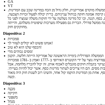
GA
VT
משלה מוקדם אמריקנית, חלק גדול מן הכח במדינה שכב עם המדינות.
קיימה אמונה חזקה בניהול ענייניהם. ברית יכולה לפעול זכויות הצבעה,
 כסף, הגנה, וכו 'כל מדינה נשלטה על ידי חוקות משלה שנוצרו לפני כל
ה ממשל פדרלי. הברית גם מפעילה מערכות שיפוטית משלהם, והייתה
מחוקקים חזק.
Diapositiva: 2
סמכויות
אנחנו פשוט לא יכולים לעזור לך!
הכסף שלנו הוא לא טוב!
מסים גבוהים מדי!
הממשלה הפדרלית בימייה הראשונה של אמריקה הייתה חלשה. תקנון
הקונפדרציה נוצר על ידי הקונגרס האירופי ב -1777 ואמץ ב -1781 סמכויות
עיקר בקבלת חוקים מוגבלים לאכוף אותן. זה יכול להכריז מלחמה, אבל
ות מסים. הם היו צריכים לעתור מדינות כסף, אשר יכול להיות בעייתי.
סף, אחת מן המדינות הוקמו קול אחד, והשיגו רוב לשנות חוק היה מאוד
קשה.
Diapositiva: 3
מִבְנֶה
חקיקה
מִשׁפָּטִי
מְנַהֵל