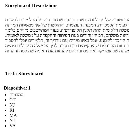
Storyboard Descrizione
היסטוריה של פדרליזם - בשנת תכנון רשת זו, יהיה על התלמידים להשוות
לעומת הסמכויות, המבנה, העוצמות, והחולשות של שני ממשלות המדינה
שלה הלאומית תחת תקנון הקונפדרציה. בעוד המתיישבים מזוהים כלומר
ינות משלהם, רב היו זהירים בעת הפיתוח וההקפדה על ממשלה לאומית.
 היו כדי להימנע, אבל באיזו מידה? עם מדריך זה, תלמידים יוכלו להסביר
תח את ההבדלים שהיו קיימים בין המדינה לבין הממשלה הפדרלית בימייה
Testo Storyboard
Diapositiva: 1
סמכויות
CT
NJ
RI
MA
NJ
VA