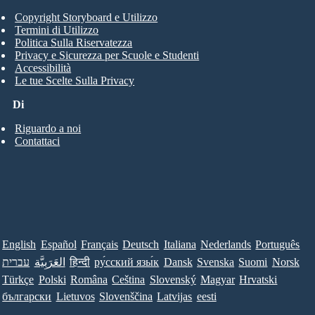
Copyright Storyboard e Utilizzo
Termini di Utilizzo
Politica Sulla Riservatezza
Privacy e Sicurezza per Scuole e Studenti
Accessibilità
Le tue Scelte Sulla Privacy
Di
Riguardo a noi
Contattaci
English
Español
Français
Deutsch
Italiana
Nederlands
Português
Norsk
Suomi
Svenska
Dansk
ру́сский язы́к
हिन्दी
العَرَبِيَّة
עברית
Türkçe
Polski
Româna
Ceština
Slovenský
Magyar
Hrvatski
български
Lietuvos
Slovenščina
Latvijas
eesti