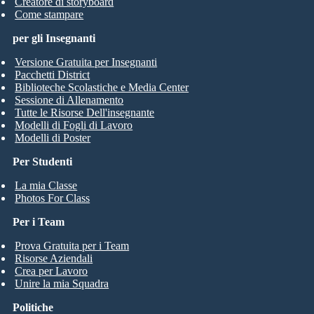
Creatore di storyboard
Come stampare
per gli Insegnanti
Versione Gratuita per Insegnanti
Pacchetti District
Biblioteche Scolastiche e Media Center
Sessione di Allenamento
Tutte le Risorse Dell'insegnante
Modelli di Fogli di Lavoro
Modelli di Poster
Per Studenti
La mia Classe
Photos For Class
Per i Team
Prova Gratuita per i Team
Risorse Aziendali
Crea per Lavoro
Unire la mia Squadra
Politiche