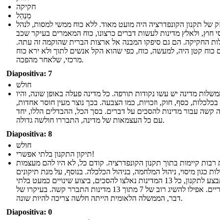
חקיקה
מְנַהֵל
ק של תקנון הקונפדרציה היה מועט מאוד. ללא כוח ממשי למסות, לנהל
י חוץ, ולאלץ מדינות לעשות דברים כרצונו, כוח המאמרים בעיקר שכב
לות החקיקה. הם גם סיפקו המבנה אל ארצות הברית שהוקמה זה עתה.
 כוח קטן היה, למעשה, כוח, כפי שהוא הקל אנשים לתוך ולא ירא כוח
מרכזי, שלאחר מהפכה.
Diapositiva: 7
חולש
שלות מדינה יש עשו נקודות תורפה. כל מדינה פעלה באופן שונה, והיו
 בכלכלות, כסף, חוק, וזכויות, כמו הצבעה. בכך נוצר מעין חוסר אחדות,
ה קשה עבור מדינות להסכים על דברים. בסך הכל, ההבדלים הללו, יחד
עם כל העצמאות של מדינה, התבררו חולשה גדולה.
Diapositiva: 8
חולש
תיקון התקנון בלתי אפשרי!
רבות קיימות בתוך תקנון הקונפדרציה. קודם כל, לא היו להם מעצמות
לות כגון מיסוי, ניהול המלחמה, בניהול הכלכלה. בנוסף, על מנת תיקונים
להתבצע לתקנון, כל 13 המדינות נאלצו להסכים, ביצוע שינויים כמעט בלתי
אפשריים. אפילו להשיג רוב של 7 מתוך 13 מדינות התברר קשה. בעיקרו של
דבר, הממשלה הלאומית הייתה חלשה צריכה להיות שונה.
Diapositiva: 0