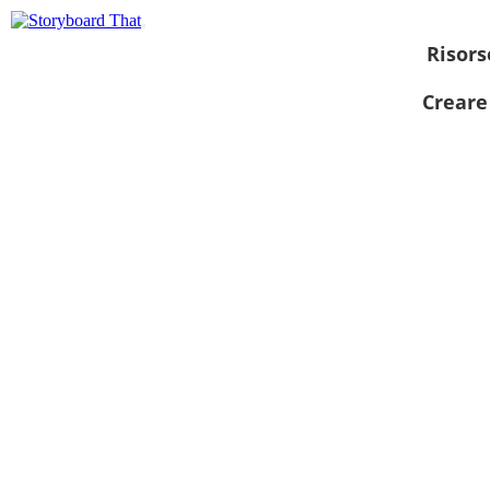
Risors
Creare