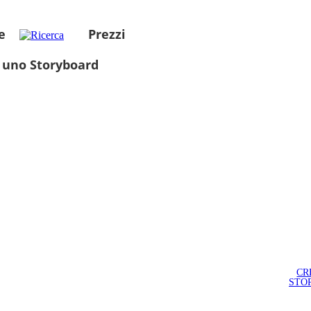
e
Prezzi
 uno Storyboard
CR
STO