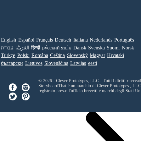
English
Español
Français
Deutsch
Italiana
Nederlands
Português
Norsk
Suomi
Svenska
Dansk
ру́сский язы́к
हिन्दी
العَرَبِيَّة
עברית
Türkçe
Polski
Româna
Ceština
Slovenský
Magyar
Hrvatski
български
Lietuvos
Slovenščina
Latvijas
eesti
© 2026 - Clever Prototypes, LLC - Tutti i diritti riservati
StoryboardThat è un marchio di
Clever Prototypes , LLC
registrato presso l'ufficio brevetti e marchi degli Stati Uni