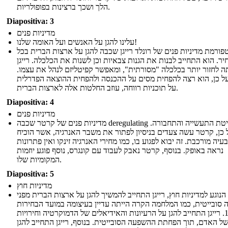
הלך ושכך ברצינות בפופולריות.
Diapositiva: 3
מדיניות פנים
עלינו להגן על האנשים ועל האומה שלנו!
פורמת מדיניות פנים של רונלד רייגן שכבה להגן על ארצות הברית בכל
ר. הוא התחייב לבנות את הגנות צבאיות וכן לשנות את הכלכלה. רייגן
 לחזור יותר בכלכלה "מסורתית", ומאפשר קפיטליזם לנהל את עצמו.
ל כן, הוא רצה להפחית מסים על ההכנסה ולהפחית ההוצאה הפדרלית
על תוכניות רווחה, עוזב החלטות אלה לארצות הברית.
Diapositiva: 4
מדיניות פנים
מדיניות פנים של קרטר שכבה deregulating שליטת התעשייה והתחבורה.
 כן, קרטר עשה צעדים בניסיון לפתור את משבר האנרגיה, אשר הוכיח
עיה מורכבת. זה יבוא לפגוע בו, כמו מחירי האנרגיה זינקו ואין פתרונות
נראה באופק. בנוסף, קרטר נאבק לעבוד עם קונגרס, נוסף פוגע יוזמות
המקומיות שלו.
Diapositiva: 5
מדיניות חוץ
הנוגע למדיניות חוץ, רייגן התחייב להמשיך להגן על ארצות הברית מפני
סובייטית, כמו המלחמה הקרה הייתה עדיין בעיצומה במועד הבחירות
1980. רייגן התחייב להגן על הרעיונות והאידיאלים של הדמוקרטיה וחירויות
של האדם, תוך הפחתת ההשפעה הסובייטית. בנוסף, רייגן התחייב להגן