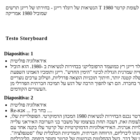
הנשיאות של רונלד רייגן - בחירתו של רייגן תרשים T 1980 לעומת קרטר
שמוביל 1980 אמריקה
Testo Storyboard
Diapositiva: 1
אידאולוגיה פוליטית
רונלד רייגן רץ כמועמד הרפובליקני בבחירות לנשיאות ב -1980. הוא הוביל
יה שמרנית הגדלת לכינוי "הימין החדש". רייגן ותומכיו האמינו השפעת
ה קטנה יותר, חיתוך תוכניות הוצאה פדרליות, ושילוב ערכים נוצריים
ר בחברה. הם רצו להפוך הרבה של דגש על תמיכה חברתית הפדרלי מן
העשורים הקודמים.
Diapositiva: 2
אידאולוגיה פוליטית
Re-בחר בי! ... אנא ....
ג'ימי קרטר נכנס הבחירות לנשיאות 1980 המכהן הדמוקרטי. הפופולריות שלו,
עומת זאת, דעכה תחת בעיצומו של משבר בני הערובה האיראני עלייה
ויות אנרגיה. האידיאולוגיות הדמוקרטיות של קרטר עלו בקנה אחד עם
נתו ליברליזם, הרווחה חברתית, והמדיניות הכלכלית שלו "סטגפלציה".
 של דבר, בשל ההחלטות הגרועות של קרטר וחוסר היוזמה, הליברליזם