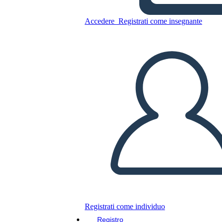
הנשיאות של רונלד רייגן -
הבחירות של 1980
Accedere
Registrati come insegnante
Copia questo Storyboard
CREARE UNO STORYBOARD
RIPRODURRE LA PRESENTAZIONE
LEGGIMI
Registrati come individuo
Registro