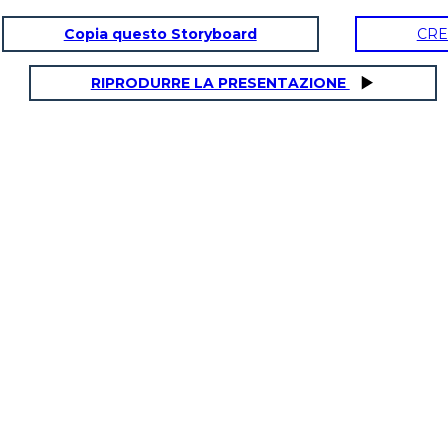
Copia questo Storyboard
CRE
RIPRODURRE LA PRESENTAZIONE
CONNNECTION לאני
אמא שלי ואני היינו בתאונת דר
התאונה ההיא, אני עכשיו לוודא כי אנו תמיד אבזם חגורות המושב שלנו.