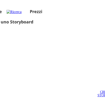
e
Prezzi
 uno Storyboard
CR
STO