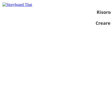
Risors
Creare