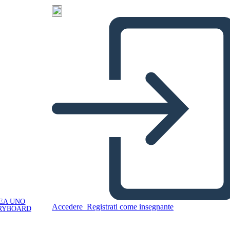
EA UNO
Accedere
Registrati come insegnante
RYBOARD