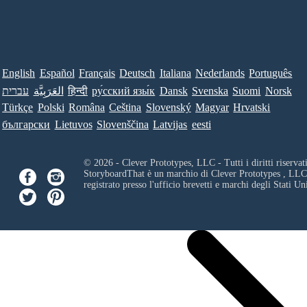
English
Español
Français
Deutsch
Italiana
Nederlands
Português
Norsk
Suomi
Svenska
Dansk
ру́сский язы́к
हिन्दी
العَرَبِيَّة
עברית
Türkçe
Polski
Româna
Ceština
Slovenský
Magyar
Hrvatski
български
Lietuvos
Slovenščina
Latvijas
eesti
© 2026 - Clever Prototypes, LLC - Tutti i diritti riservati
StoryboardThat è un marchio di
Clever Prototypes , LLC
registrato presso l'ufficio brevetti e marchi degli Stati Uni