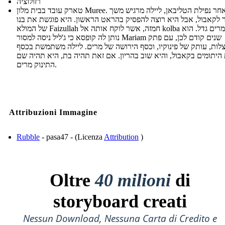
רזולוציה
טארק עובד בבית מלון Muree. לאחר נפילת הטליבאן, ליילה מרגיש משך
ר לקאבול, אבל היא רוצה להפסיק בהראט הראשון. היא פוגשת את בנו
של המולא Faizullah חמזה, אשר לוקח אותה אל kolba שבו מרים גדל. הוא
נותן לה קופסא כי ג'ליל ניסה למסור Mariam שנים קודם לכן, עם פתק
לות, עותק של פינוקיו, וכסף הירושה של מרים. ליילה משתמשת בכסף
 היתומים בקאבול, והיא שוב בהריון. אם זאת תהיה בת, היא תהיה שם
התינוק מרים.
Attribuzioni Immagine
Rubble
- pasa47 - (Licenza
Attribution
)
Oltre
40 milioni
di
storyboard creati
Nessun Download, Nessuna Carta di Credito e