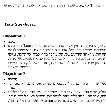
סיכום שמשות נהדרות תרשים אלף שמשות זוהרות מגרש / A Thousand
Testo Storyboard
Diapositiva: 1
חשיפה
מרים הוא Harami, ממזר, התוצר של הרומן של אמא ננה שלה עם ג'ליל
עסקים עשירים. מרים אוהב ג'ליל, אבל ביום הולדתה ה -15, הוא מסרב לקחת
ה הראט לאחד הקולנוע שלו. היא מחכה מחוץ לביתו כל הלילה, ומגלה
 מסתתר בפנים. בשובה, היא מגלה כי ננה תלה את עצמה. נשותיו של
 להתחתן מרים מחוץ ל סנדלר בשם רשיד, ואת ראשיד לוקח מרים משם
לחיות בקאבול.
Diapositiva: 2
סְתִירָה
שיו אתה יודע מה שנתת לי בנישואים האלה. אוכל גרוע, ולא שום דבר
אחר.
לה, מרים הוא עצבני, אבל תוכן נישואיה ראשיד. הוא גורם לה ללבוש
קה, אבל הוא נחמד אליה אחר. לאחר מכן, מריאם לא יכול לשאת ילד.