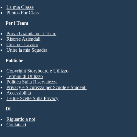
La mia Classe
Photos For Class
Per i Team
Prova Gratuita per i Team
Risorse Aziendali
Crea per Lavoro
Unire la mia Squadra
Politiche
Copyright Storyboard e Utilizzo
Termini di Utilizzo
Politica Sulla Riservatezza
Privacy e Sicurezza per Scuole e Studenti
Accessibilità
Le tue Scelte Sulla Privacy
Di
Riguardo a noi
Contattaci