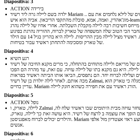
Diapositiva: 3
ACTION בירידה
ילדה בשם ליילה גרה ליד רשיד Mariam .. האחים של לילא נלחמים את עם
מוג'אהדין, ואמה, אמא, סובלת מהתקפי הדיכאון. אביה הוא איש-learning
מייחס חשיבות רבה ליילה מקבלת השכלתה. אחרי אחיו של ליילה נהרג
חבר הכי הטוב שלה המשפחה של טארק לברוח, ההוריה נהרגת בפיגוע
ביתם. ראשיד מציל ליילה מבין ההריסות. ליילה היא בהריון בגיל 14 עם הילד
של טארק ומסכימה להתחתן ראשיד עבור בטיחות.
Diapositiva: 4
רגע השיא
ם של מריאם וליילה מתוחים בהתחלה, כי מרים מקנא החיבה של רשיד
ליילה. היא גם מקנא בתו של ליילה עזיזה. עם זאת, עד מהרה הם הפכו
ם ועלילה לברוח יחד. הם נתפסים, הביאו אותו הביתה ראשיד בפראות
מכה אותם. לאחר לילה יולדת בן של רשיד Zalmai, היא מגלה כי טארק הוא
עדיין בחיים. Mariam הורג ראשיד עם את חפירה כשהוא חונק ליילה.
Diapositiva: 5
ACTION נופל
ליילה, טארק, ו Zalmai לשחזר עזיזה מבית היתומים שבו ראשיד שלח לה,
ם הופך את עוצמה ב לרצח של רשיד. היא עושה זאת כך ליילה, טארק,
והילדים יכולים לברוח מאפגניסטן. Mariam מבוצע ראזי אצטדיון מול אלפי
אנשים.
Diapositiva: 6