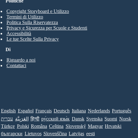
Politiche
Copyright Storyboard e Utilizzo
Termini di Utilizzo
Politica Sulla Riservatezza
Privacy e Sicurezza per Scuole e Studenti
Accessibilità
Le tue Scelte Sulla Privacy
Di
Riguardo a noi
Contattaci
English
Español
Français
Deutsch
Italiana
Nederlands
Português
Norsk
Suomi
Svenska
Dansk
ру́сский язы́к
हिन्दी
العَرَبِيَّة
עברית
Türkçe
Polski
Româna
Ceština
Slovenský
Magyar
Hrvatski
български
Lietuvos
Slovenščina
Latvijas
eesti