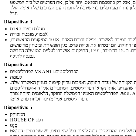
ם, אבל רק בהסכמת הסנאט. יתר על כן, את הפרטים של בית המשפט
יון נותרו מעורפלים כדי שיוכלו להתפתח עם הצרכים של האומה הולך
וגדל.
Diapositiva: 3
מגילת זכויות האדם
לבסוף, מובטח זכויות!
כדי ליצור תמיכה לאשרור, מגילת זכויות האדם, או 10 התיקונים הראשונים,
פו החוקה. הם יבטיחו את זכויות פרט, כגון חופש דת וביטחון מחיפושים
סבירים. ב -15 בדצמבר, 1791, התיקונים אושררו לעליית הממשלה החדשה
נכנסה לתוקף.
Diapositiva: 4
הפדרליסטים VS ANTI-הפדרליסטים
לעומת
 הקמתה של ועדת החוקה, חטיבות עדיין קיימות בעניין האשרור שלה.
שהעדיפו אותו נקראו הפדרליסטים. המתנגדים אליו היו-הפדרליסטים
אנטי. הפדרליסטים האמינו הממשלה החזקה, הלאומית הייתה צורך. Anti-
הפדרליסטים אמין מדינה וזכויות פרט אוימו.
Diapositiva: 5
המחוקק
HOUSE OF רפס
סֵנָט
 של בית המחוקקים נבנה להיות בעל שני בתים, יש שני בתים: הסנאט