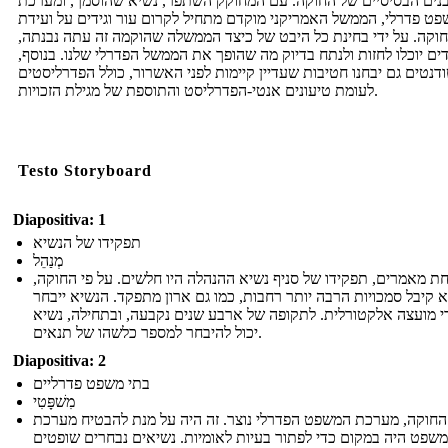
נים הבסיסיים של החוקה. עם המחוקק השתפר, נשיא שהוסמך, ומערכת
ט פדרלי, הממשל האמריקני מוקדם מתחיל לקרום עור וגידים על ועידת
וקה. על ידי בחינת כל היבט של כיצד הממשלה שהוקמה זה עתה נבנתה,
ים יוכלו לחזות ולנתח בדיוק מה שהופך את הממשל הפדרלי שלנו. בנוסף,
דנטים גם יבחנו חטיבות שעדיין קיימות לפני האשרור, כולל הפדרליסטים
לעומת טיעונים אנטי-הפדרליסט והתוספת של מגילת הזכויות.
Testo Storyboard
Diapositiva: 1
תפקידו של הנשיא
מְנַהֵל
ת מאמרים, תפקידו של סניף נשיא ההנהלה היו חלשים. על פי החוקה,
 קיבל סמכויות הרבה יותר רחבות, כמו גם ארון מתפקד. הנשיא ייבחר
י מועצה אלקטורלית. לתקופה של ארבע שנים נקבעה, ובתחילה, נשיא
יכול להיבחר למספר כלשהו של תנאים.
Diapositiva: 2
בתי משפט פדרליים
מִשׁפָּטִי
 החוקה, מערכת המשפט הפדרלי נוצר. זה היה על מנת להבטיח מערכת
שפט היה במקום כדי לפתור בעיות לאומיות. נשיאים נבחרים שופטים