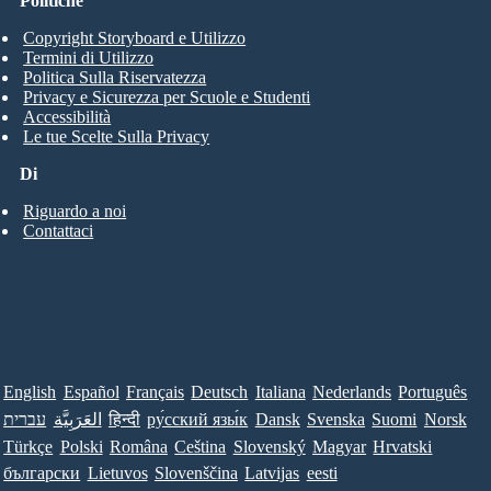
Politiche
Copyright Storyboard e Utilizzo
Termini di Utilizzo
Politica Sulla Riservatezza
Privacy e Sicurezza per Scuole e Studenti
Accessibilità
Le tue Scelte Sulla Privacy
Di
Riguardo a noi
Contattaci
English
Español
Français
Deutsch
Italiana
Nederlands
Português
עברית
العَرَبِيَّة
हिन्दी
ру́сский язы́к
Dansk
Svenska
Suomi
Norsk
Türkçe
Polski
Româna
Ceština
Slovenský
Magyar
Hrvatski
български
Lietuvos
Slovenščina
Latvijas
eesti