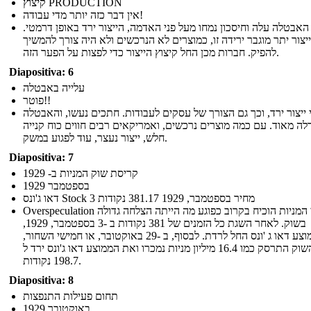
קיצוץ PRODUCTION
אין דבר כזה יותר מדי עבודה!
האבטלה עלה וחיסכון נמחו מעל פני האדמה, הייצור ירד באופן דרמטי.
ייצור יתר מוגבר ירידה זו, כמוצרים לא הנרכשים ולא היה צורך להמשיך
להפיק. חברות מכן החל קיצוץ הייצור כדי לפצות על הפער הזה.
Diapositiva: 6
עלייה באבטלה
פוטר!!
 ייצור ירד, וכך גם הצורך של עסקים לעבודות. חתכים נעשו, והאבטלה
לה מאוד. עם כמה מוצרים נרכשים, ואמריקאים רבים חווים כוח קנייה
חלש, ייצור נעצר, עוד לפגוע במשק.
Diapositiva: 7
קריסת שוק המניות ב- 1929
בספטמבר 1929
דאו ג'ונס Stock 3 מחיר בספטמבר, 1929 381.17 נקודות
Overspeculation במחירי המניות הוכיח בקרוב כפוגע מה הייתה הצלחה גדולה
בשוק. לאחר השגת כל הזמנים של 381 נקודות ב -3 בספטמבר, 1929,
הממוצע דאו ג 'ונס החל לרדת. לבסוף, ב -29 באוקטובר, או חמישי השחור,
השוק התרסק כמו 16.4 מיליון מניות נמכרו ואת הממוצע דאו ג'ונס ירד ל
198.7 נקודות.
Diapositiva: 8
תחום פעילות התנפצות
באוקטובר 1929