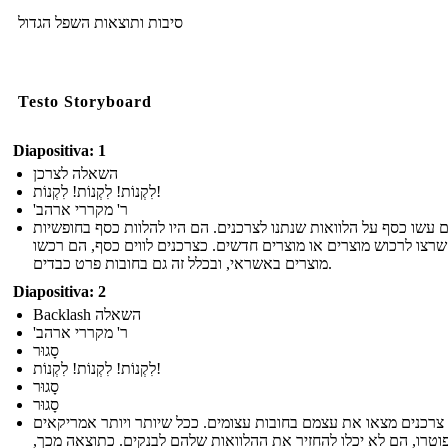
סיבות ותוצאות השפל הגדול
Testo Storyboard
Diapositiva: 1
השאלה לצרכן
לִקְנוֹת! לִקְנוֹת! לִקְנוֹת!
'ר' מקררי ארהב
 עשו כסף על הלוואות שנתנו לצרכנים. הם היו להלוות כסף בחופשיות
רצו לרכוש מוצרים או מוצרים חדשים. כצרכנים לווים כסף, הם רכשו
מוצרים באשראי, ובכלל זה גם בחובות פרט כבדים.
Diapositiva: 2
Backlash השאלה
'ר' מקררי ארהב
סָגוּר
לִקְנוֹת! לִקְנוֹת! לִקְנוֹת!
סָגוּר
סָגוּר
 צרכנים מצאו את עצמם בחובות עצומים. ככל שיותר ויותר אמריקאים
וטרו, הם לא יכלו להחזיר את ההלוואות שלהם לבנקים. כתוצאה מכך,