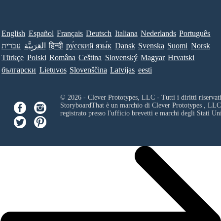
English
Español
Français
Deutsch
Italiana
Nederlands
Português
Norsk
Suomi
Svenska
Dansk
ру́сский язы́к
हिन्दी
العَرَبِيَّة
עברית
Türkçe
Polski
Româna
Ceština
Slovenský
Magyar
Hrvatski
български
Lietuvos
Slovenščina
Latvijas
eesti
© 2026 - Clever Prototypes, LLC - Tutti i diritti riservati
StoryboardThat è un marchio di
Clever Prototypes , LLC
registrato presso l'ufficio brevetti e marchi degli Stati Uni