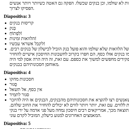
ות לא שולמו, וכן בנקים שכשלו. הפקה גם האטה כשיותר ויותר אנשים
הפסיקו לצרוך.
Diapositiva: 3
קריסות בנקים
בַּנק
לִפְתוֹחַ!
הלוואות זמינות!
לקבל אשראי עכשיו!
של הלוואות שלא שולמו והוא פועל בנק הוביל לכישלון של בנקים רבים.
ו בנקים אזלו כסף, הם חפרו בקרוב לחשבונות החיסכון אישיים להחזיר
קידים מחפשים למשוך את כספם. עם זאת, זה היה הרה אסון למי היה
מאוחסן חסכונותיהם בבנקים.
Diapositiva: 4
חסכונות מחקו
סָגוּר
אין כסף, אל תשאל
סגור לתמיד
אנשים רצו להוציא את חסכונותיהם מהבנקים, הבנקים אז היה להיזכר
 ללווים. עם זאת, יותר ויותר לווים לא יכולים להחזיר את החוב שלהם.
וצאה מכך, אמריקאים רבים חיסכון נמחה מעל פני אדמה על ידי בנקי
המאמצים האחרונים למנוע כישלון, המוביל לקדם עוני.
Diapositiva: 5