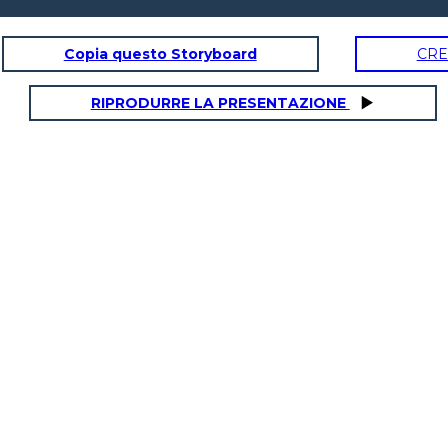
Copia questo Storyboard
CRE
RIPRODURRE LA PRESENTAZIONE