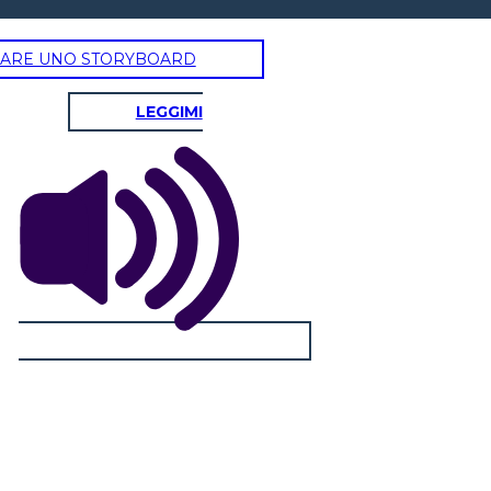
ARE UNO STORYBOARD
LEGGIMI