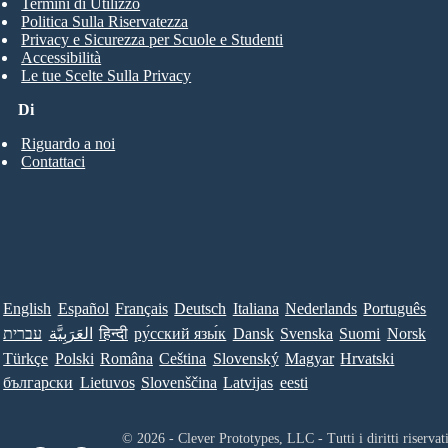
Termini di Utilizzo
Politica Sulla Riservatezza
Privacy e Sicurezza per Scuole e Studenti
Accessibilità
Le tue Scelte Sulla Privacy
Di
Riguardo a noi
Contattaci
English
Español
Français
Deutsch
Italiana
Nederlands
Português
עברית
العَرَبِيَّة
हिन्दी
ру́сский язы́к
Dansk
Svenska
Suomi
Norsk
Türkçe
Polski
Româna
Ceština
Slovenský
Magyar
Hrvatski
български
Lietuvos
Slovenščina
Latvijas
eesti
© 2026 - Clever Prototypes, LLC - Tutti i diritti riservati