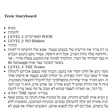
Testo Storyboard
מבוא
להנחות
LEVEL 1: הפארקרים POOR
LEVEL 2: NO Blinkers
היי!!!!
ני רק צריך את הרישיון שלי בשבוע שעבר. אמא שלי הרשתה לי לקחת
 החדשה שלה בחוץ הערב, אבל היא היססה. בעודי נוסע בקטע הכביש
ח בצד המזרחי של העיר, החלטתי לפתוח את מוסטנג מעלה מהיר - אני
עושה 80mph כאשר השוטר עצר אותי.
LEVEL 3: THE Texters
וטר ניגש אל חלוני הסיר את כובעו, הבנתי שזה בעצם אברהם לינקולן!
מר לי שאני כבר דוהר בפזיזות, וכי יכולתי לפגוע בעצמי או מישהו אחר
. הוא הזהיר אותי שלהיות אימפולסיבי יכול להוביל לתוצאות מסוכנות.
תח לי את הדלת וסימן לי לבוא אחריו. אני אוהב אייב; הוא די כנה לגבי
כל דבר, אז תארתי לעצמי שהוא לא יעכב על מה שאני צריך לדעת.
רמה 4: THE עברייני תנועה
ב הביא אותי למגרש החנייה, שם כל מכונית אחת חנתה כך עקום שאף
נית אחרת לא יכלה להשתלב במגרש. מכוניות הסתובבו, מחפשות ללא
ל כתמים, אבל הם לא יכלו למצוא אותם. האנשים האלה אף פעם לא