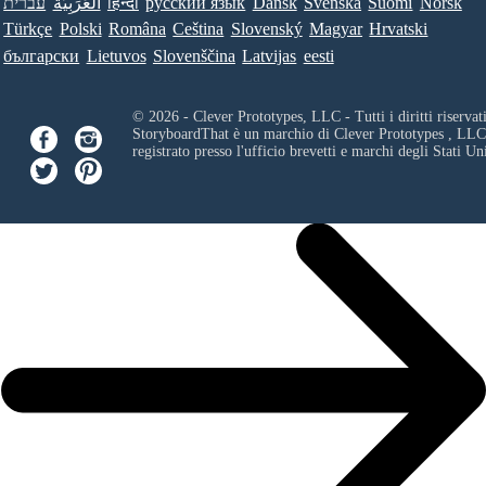
Norsk
Suomi
Svenska
Dansk
ру́сский язы́к
हिन्दी
العَرَبِيَّة
עברית
Türkçe
Polski
Româna
Ceština
Slovenský
Magyar
Hrvatski
български
Lietuvos
Slovenščina
Latvijas
eesti
© 2026 - Clever Prototypes, LLC - Tutti i diritti riservati
StoryboardThat è un marchio di
Clever Prototypes , LLC
registrato presso l'ufficio brevetti e marchi degli Stati Uni