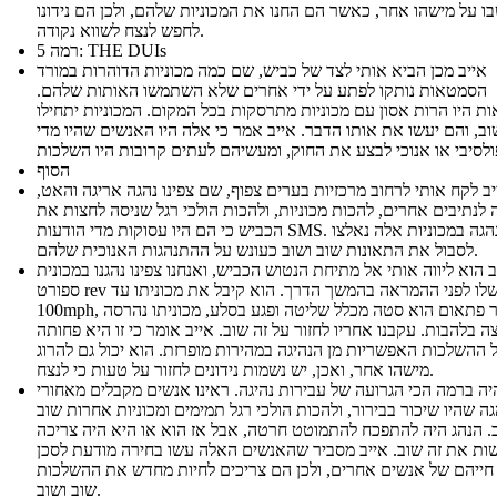
ו על מישהו אחר, כאשר הם החנו את המכוניות שלהם, ולכן הם נידונו
לחפש לנצח לשווא נקודה.
רמה 5: THE DUIs
אייב מכן הביא אותי לצד של כביש, שם כמה מכוניות הדוהרות במורד
הסמטאות נותקו לפתע על ידי אחרים שלא השתמשו האותות שלהם.
ת היו הרות אסון עם מכוניות מתרסקות בכל המקום. המכוניות יתחילו
שוב, והם יעשו את אותו הדבר. אייב אמר כי אלה היו האנשים שהיו מדי
הסוף
יב לקח אותי לרחוב מרכזיות בערים צפוף, שם צפינו נהגה אריגה והאט,
 לנתיבים אחרים, להכות מכוניות, ולהכות הולכי רגל שניסה לחצות את
הכביש כי הם היו עסוקות מדי הודעות SMS. הנהגה במכוניות אלה נאלצו
לסבול את התאונות שוב ושוב כעונש על ההתנהגות האנוכית שלהם.
ב הוא ליווה אותי אל מתיחת הנטוש הכביש, ואנחנו צפינו נהגנו במכונית
ספורט rev המנוע שלו לפני ההמראה בהמשך הדרך. הוא קיבל את מכוניתו עד
100mph, כאשר פתאום הוא סטה מכלל שליטה ופגע בסלע, מכוניתו נהרסה
ה בלהבות. עקבנו אחריו לחזור על זה שוב. אייב אומר כי זו היא פחותה
 ההשלכות האפשריות מן הנהיגה במהירות מופרזת. הוא יכול גם להרוג
מישהו אחר, ואכן, יש נשמות נידונים לחזור על טעות כי לנצח.
יה ברמה הכי הגרועה של עבירות נהיגה. ראינו אנשים מקבלים מאחורי
ה שהיו שיכור בבירור, ולהכות הולכי רגל תמימים ומכוניות אחרות שוב
. הנהג היה להתפכח להתמוטט חרטה, אבל אז הוא או היא היה צריכה
ות את זה שוב. אייב מסביר שהאנשים האלה עשו בחירה מודעת לסכן
חייהם של אנשים אחרים, ולכן הם צריכים לחיות מחדש את ההשלכות
שוב ושוב.