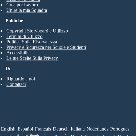
Crea per Lavoro
Unire la mia Squadra
Politiche
Copyright Storyboard e Utilizzo
Termini di Utilizzo
Politica Sulla Riservatezza
Privacy e Sicurezza per Scuole e Studenti
Accessibilità
Le tue Scelte Sulla Privacy
Di
Riguardo a noi
Contattaci
English
Español
Français
Deutsch
Italiana
Nederlands
Português