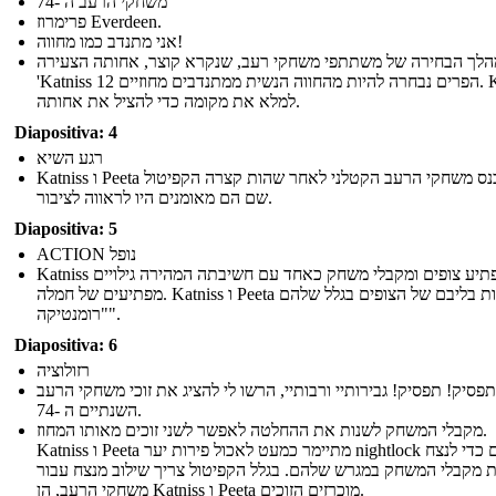
משחקי הרעב ה -74
פרימרוז Everdeen.
אני מתנדב כמו מחווה!
לך הבחירה של משתתפי משחקי רעב, שנקרא קוצר, אחותה הצעירה
'Katniss הפרים נבחרה להיות מהחווה הנשית ממתנדבים מחוזיים 12. Katniss
למלא את מקומה כדי להציל את אחותה.
Diapositiva: 4
רגע השיא
Katniss ו Peeta להיכנס משחקי הרעב הקטלני לאחר שהות קצרה הקפיטול
שם הם מאומנים היו לראווה לציבור.
Diapositiva: 5
ACTION נופל
Katniss מפתיע צופים ומקבלי משחק כאחד עם חשיבתה המהירה גילויים
מפתיעים של חמלה. Katniss ו Peeta לזכות בליבם של הצופים בגלל שלהם
"רומנטיקה".
Diapositiva: 6
רזולוציה
תפסיק! תפסיק! גבירותיי ורבותיי, הרשו לי להציג את זוכי משחקי הרעב
השנתיים ה -74.
מקבלי המשחק לשנות את ההחלטה לאפשר לשני זוכים מאותו המחוז.
Katniss ו Peeta מתיימר כמעט לאכול פירות יער nightlock רעילים כדי לנצח
 מקבלי המשחק במגרש שלהם. בגלל הקפיטול צריך שילוב מנצח עבור
משחקי הרעב, הן Katniss ו Peeta מוכרזים הזוכים.