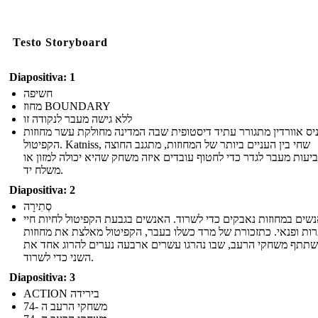
Testo Storyboard
Diapositiva: 1
חשיפה
מחוז BOUNDARY
ללא גישה מעבר לנקודה זו
יס אוורדין מתגורר עתיד דיסטופית שבה המדינה מחולקת עשר מחוזות
הקפיטול. Katniss, שחי בין העניים ביותר של המחוזות, מתגנב החוצה
יעות מעבר לגדר כדי לחטוף עובדים איזה משחק שהיא יכולה למזון או
משלח יד.
Diapositiva: 2
סְתִירָה
שים במחוזות נאבקים כדי לשרוד. האנשים בגבעת הקפיטול לחיות חיי
ות ופנאי. כתזכורת של מרד כשלו בעבר, הקפיטול מאלצת את מחוזות
תתף משחקי הרעב, שבו נהרגו עשרים ארבעה נערים להרוג אחד את
השני כדי לשרוד.
Diapositiva: 3
ACTION בירידה
משחקי הרעב ה -74