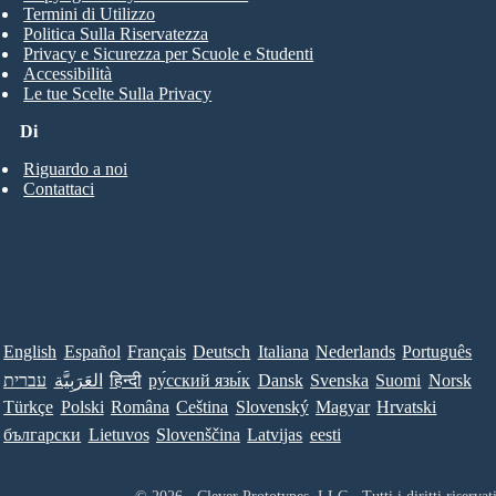
Termini di Utilizzo
Politica Sulla Riservatezza
Privacy e Sicurezza per Scuole e Studenti
Accessibilità
Le tue Scelte Sulla Privacy
Di
Riguardo a noi
Contattaci
English
Español
Français
Deutsch
Italiana
Nederlands
Português
עברית
العَرَبِيَّة
हिन्दी
ру́сский язы́к
Dansk
Svenska
Suomi
Norsk
Türkçe
Polski
Româna
Ceština
Slovenský
Magyar
Hrvatski
български
Lietuvos
Slovenščina
Latvijas
eesti