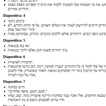
השקט שלפני הסערה
1942-1943: אלי חגג את בר המצווה שלו והמשיך ללמוד את התנ"ך וספרים
יהודיים אחרים.
Diapositiva: 4
כיבוש גרמני
ודים חייבים להירשם לענוד את הטלאי הצהוב. על פי החוק החדש, לא
יהודי יכול בעל עסק.
וב, עסקיהם נסגרו
Diapositiva: 5
ואז בא בגטאות
בתי יהודים פשטו והם נאלצו לתוך בגטאות.
Diapositiva: 6
תחבורה לאושוויץ
ו של אלי לומד כי כל היהודים יועברו למחנה ריכוז. הם גורשו מהגטאות
כריחו על קרונות בקר ידי המסוקים המאה. לאחר באושוויץ, אלי ולשכב
אביו על מנת לשרוד.
Diapositiva: 7
חיים במחנה
"למען השם, איפה אלוהים,"
בעה חודשים, אלי ואביו עבד במחנות הריכוז אושוויץ בונה. שם, שחוו
והיו עדים לפשעים נתעבים נגד האנושות.