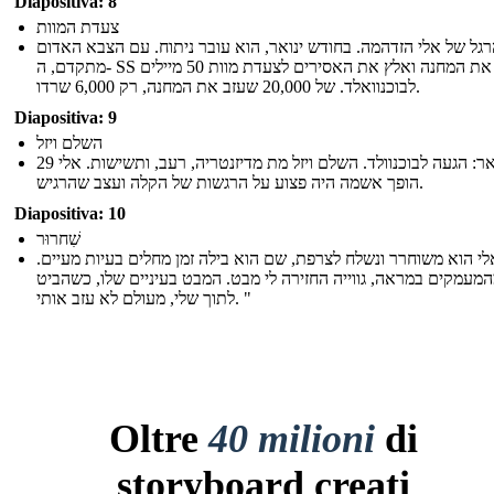
Diapositiva: 8
צעדת המוות
גל של אלי הזדהמה. בחודש ינואר, הוא עובר ניתוח. עם הצבא האדום
מתקדם, ה- SS את המחנה ואלץ את האסירים לצעדת מוות 50 מיילים
לבוכנוואלד. של 20,000 שעזב את המחנה, רק 6,000 שרדו.
Diapositiva: 9
השלם ויזל
29 בינואר: הגעה לבוכנוולד. השלם ויזל מת מדיזנטריה, רעב, ותשישות. אלי
הופך אשמה היה פצוע על הרגשות של הקלה ועצב שהרגיש.
Diapositiva: 10
שִׁחרוּר
אלי הוא משוחרר ונשלח לצרפת, שם הוא בילה זמן מחלים בעיות מעיים
"עמקים במראה, גווייה החזירה לי מבט. המבט בעיניים שלו, כשהביט
לתוך שלי, מעולם לא עזב אותי. "
Oltre
40 milioni
di
storyboard creati