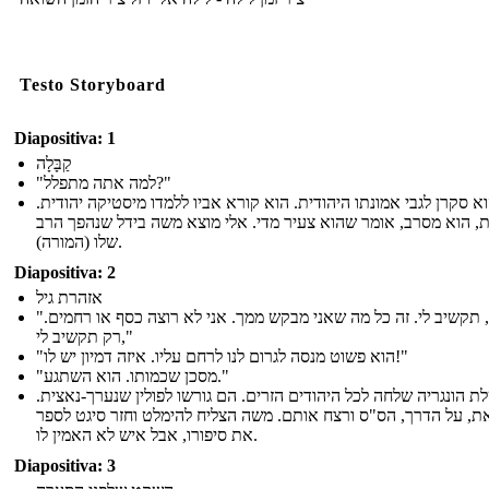
Testo Storyboard
Diapositiva: 1
קַבָּלָה
"למה אתה מתפלל?"
וא סקרן לגבי אמונתו היהודית. הוא קורא אביו ללמדו מיסטיקה יהודית
, הוא מסרב, אומר שהוא צעיר מדי. אלי מוצא משה בידל שנהפך הרב
שלו (המורה).
Diapositiva: 2
אזהרת גיל
"יהודים, תקשיב לי. זה כל מה שאני מבקש ממך. אני לא רוצה כסף או רחמים.
רק תקשיב לי,"
"הוא פשוט מנסה לגרום לנו לרחם עליו. איזה דמיון יש לו!"
"מסכן שכמותו. הוא השתגע."
ת הונגריה שלחה לכל היהודים הזרים. הם גורשו לפולין שנערך-נאצית
ת, על הדרך, הס"ס ורצח אותם. משה הצליח להימלט וחזר סיגט לספר
את סיפורו, אבל איש לא האמין לו.
Diapositiva: 3