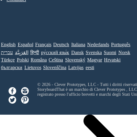
English
Español
Français
Deutsch
Italiana
Nederlands
Português
עברית
العَرَبِيَّة
हिन्दी
ру́сский язы́к
Dansk
Svenska
Suomi
Norsk
Türkçe
Polski
Româna
Ceština
Slovenský
Magyar
Hrvatski
български
Lietuvos
Slovenščina
Latvijas
eesti
© 2026 - Clever Prototypes, LLC - Tutti i diritti riservati
StoryboardThat è un marchio di
Clever Prototypes , LLC
registrato presso l'ufficio brevetti e marchi degli Stati Uni