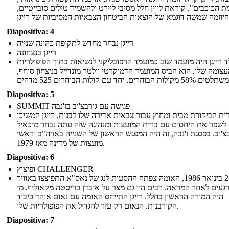
 הכוכבים". קוראת לווין חלל מסיבי ליירט ולהשמיד טילים סובייטיים,
Diapositiva: 4
רייגן נבחר מחדש לתקופת כהונה שנייה
רייגן בנצחונה
ד רייגן היה מועמד שוב כמועמד הרפובליקני לנשיאות בתוך הפופולריות
צומה שלו. הוא הביס המועמד הדמוקרטי וולטר מונדייל בניצחון סוחף,
Diapositiva: 5
SUMMIT פגישה עם גורבצ'וב בז'נבה
ות הביקורת מבית ומחוץ עבור צבאית אדירה שלו לבנות, רייגן המשיכו
לשפר את היחסים עם ברית המועצות ומנהיגה שזה עתה נבחר מיכאיל
בצ'וב. בפסגת ז'נבה, זה היה המפגש הראשון של השנייה בארה"ב וראשי
מועצות של מדינה מאז 1979.
Diapositiva: 6
ופיצוץ CHALLENGER
ב -28 בינואר 1986, האומה צפתה ההסעות לנג של נאס"א התפוצצו באוויר
געים לאחר המראה. רבים היו גם מצר על אובדן כריסטה מקאוליף, מי
היה המורה הראשון בחלל. רייגן התייחס האומה עם נאום אוהד כיבוד
הקורבנות. הנאום רק עזר להגדיל את הפופולריות שלו.
Diapositiva: 7