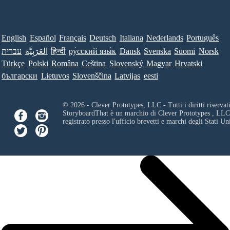
English
Español
Français
Deutsch
Italiana
Nederlands
Português
Norsk
Suomi
Svenska
Dansk
ру́сский язы́к
हिन्दी
العَرَبِيَّة
עברית
Türkçe
Polski
Româna
Ceština
Slovenský
Magyar
Hrvatski
български
Lietuvos
Slovenščina
Latvijas
eesti
© 2026 - Clever Prototypes, LLC - Tutti i diritti riservati
StoryboardThat è un marchio di
Clever Prototypes , LLC
registrato presso l'ufficio brevetti e marchi degli Stati Uni