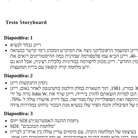
Testo Storyboard
Diapositiva: 1
רייגן נבחר לנשיא
רייגן המועמד הרפובליקני ניצח את דמוקרט המכהן ג'ימי קרטר כנשיאה
ה -40. רייגן הביא עמו פלטפורמה שמרנית במה ההיסטוריונים רואים את
מין החדש". רייגן מכוון לרפורמה במדיניות כלכלית רצינית, אבל הוא גם
ירש מלחמה קרה קיפאון עם ברית המועצות.
Diapositiva: 2
ניסיון התנקשות רייגן
ב- 30 במרץ, 1981, תוך השארת במלון הילטון בוושינגטון לאחר נאום, רייגן
נורה על ידי John W. הינקלי הבן למרות הוצאתם להורג בירייה, רייגן שרד את
ההתקפה ואת הפופולריות שלו ממריאה, בעל דירוג אישורו עולה ל -70%.
Diapositiva: 3
ייזום SDI (יוזמת ההגנה האסטרטגית)
SDI: "מלחמת הכוכבים"
בעיצומו של המלחמה הקרה, עם מתחים עדיין עולה בין ארה"ב לברית
ות, רייגן קרא יוזמת ההגנה האסטרטגית, או כמו התקשורת כינו אותו,