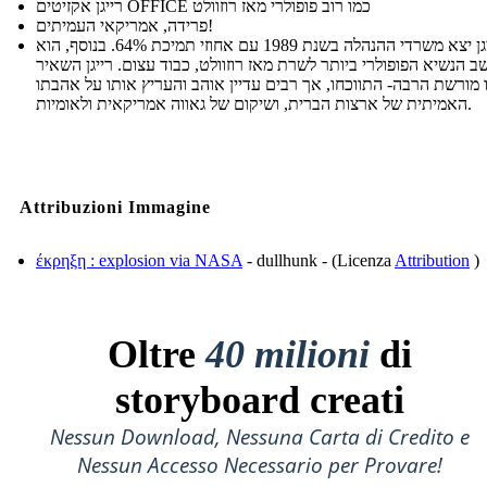
רייגן אקזיטים OFFICE כמו רוב פופולרי מאז רוזוולט
פרידה, אמריקאי העמיתים!
רייגן יצא משרדי ההנהלה בשנת 1989 עם אחוזי תמיכת 64%. בנוסף, הוא
ב הנשיא הפופולרי ביותר לשרת מאז רוזוולט, כבוד עצום. רייגן השאיר
 מורשת הרבה- התווכחו, אך רבים עדיין אוהב והעריץ אותו על אהבתו
האמיתית של ארצות הברית, ושיקום של גאווה אמריקאית ולאומיות.
Attribuzioni Immagine
έκρηξη : explosion via NASA
- dullhunk - (Licenza
Attribution
)
Oltre
40 milioni
di
storyboard creati
Nessun Download, Nessuna Carta di Credito e
Nessun Accesso Necessario per Provare!